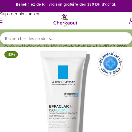
Bénéficiez de la livraison gratuite dès 180 DH d’achat.
Skip to navigation
Skip to main content
MOCOSMETIQUE
SOINS DU VISAGE
CREMES ET SOINS VISAGE
-33%