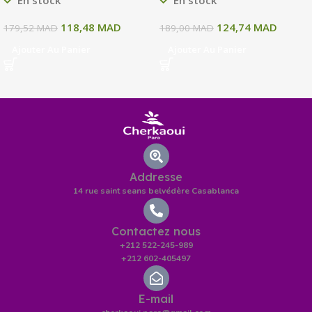
118,48
MAD
124,74
MAD
179,52
MAD
189,00
MAD
Ajouter Au Panier
Ajouter Au Panier
Addresse
14 rue saint seans belvédère Casablanca
Contactez nous
+212 522-245-989
+212 602-405497
E-mail