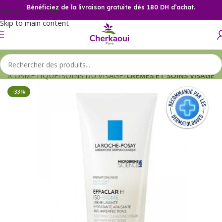
Bénéficiez de la livraison gratuite dès 180 DH d’achat.
Skip to navigation
Skip to main content
MOCOSMETIQUE
SOINS DU VISAGE
CREMES ET SOINS VISAGE
-33%