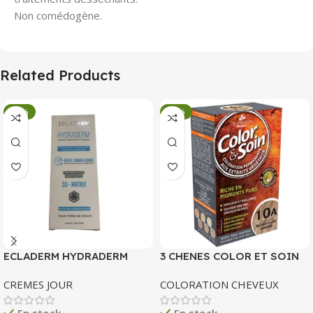
Non comédogène.
Related Products
-34%
-34%
ECLADERM HYDRADERM
3 CHENES COLOR ET SOIN
CREME HYDRATANTE
COLORATION PERMANENTE
CREMES JOUR
COLORATION CHEVEUX
INTENSE 72H 50 ML
10 A BLOND CLAIR CENDRE
135 ML
En stock
En stock