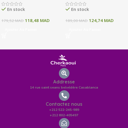
135 ML
En stock
En stock
118,48
MAD
124,74
MAD
179,52
MAD
189,00
MAD
Ajouter Au Panier
Ajouter Au Panier
Addresse
14 rue saint seans belvédère Casablanca
Contactez nous
+212 522-245-989
+212 602-405497