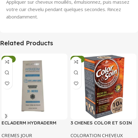
Appliquer sur cheveux mouillés, émulsionnez, puis massez
votre cuir chevelu pendant quelques secondes. Rincez
abondamment.
Related Products
-34%
-34%
ECLADERM HYDRADERM
3 CHENES COLOR ET SOIN
CREME HYDRATANTE
COLORATION PERMANENTE
CREMES JOUR
COLORATION CHEVEUX
INTENSE 72H 50 ML
10 A BLOND CLAIR CENDRE