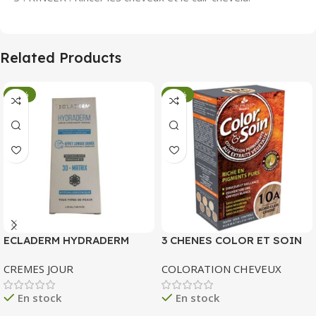
Related Products
-34%
-34%
ECLADERM HYDRADERM
3 CHENES COLOR ET SOIN
CREME HYDRATANTE
COLORATION PERMANENTE
CREMES JOUR
COLORATION CHEVEUX
INTENSE 72H 50 ML
10 A BLOND CLAIR CENDRE
135 ML
En stock
En stock