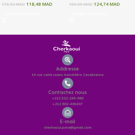
118,48
MAD
124,74
MAD
179,52
MAD
189,00
MAD
Ajouter Au Panier
Ajouter Au Panier
Addresse
14 rue saint seans belvédère Casablanca
Contactez nous
+212 522-245-989
+212 602-405497
E-mail
cherkaoui.para@gmail.com