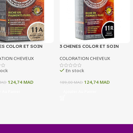
ES COLOR ET SOIN
3 CHENES COLOR ET SOIN
ATION PERMANENTE
COLORATION PERMANENTE
ATION CHEVEUX
COLORATION CHEVEUX
OND SABLE CENDRE 135
11R ROUGE MYRTILLE 135 ML
tock
En stock
124,74
MAD
124,74
MAD
MAD
189,00
MAD
r Au Panier
Ajouter Au Panier