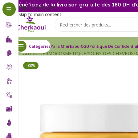
Bénéficiez de la livraison gratuite dès 180 DH d’
Skip to navigation
Skip to main content
Catégories
Para Cherkaoui
CGU
Politique De Confidential
Accueil
DERMOCOSMETIQUE
SOINS DES CHEVEUX
-33%