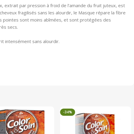
xtrait par pression à froid de l’amande du fruit juteux, est
heveux fragilisés sans les alourdir, le Masque répare la fibre
 les pointes sont moins abîmées, et sont protégées des
rès secs.
rit intensément sans alourdir.
-34%