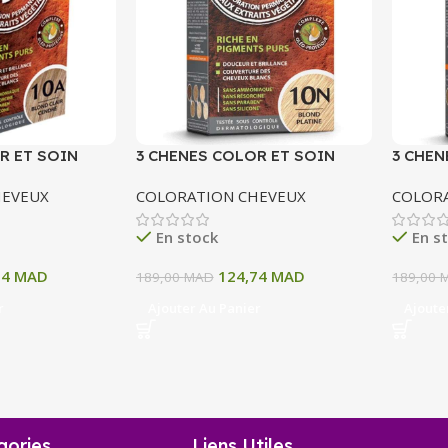
R ET SOIN
3 CHENES COLOR ET SOIN
3 CHEN
ERMANENTE 10
COLORATION PERMANENTE 10
COLOR
HEVEUX
COLORATION CHEVEUX
COLOR
 CENDRE 135 ML
N BLOND PATINE 135 ML
11A BL
ML
En stock
En s
74
MAD
124,74
MAD
189,00
MAD
189,00
r
Ajouter Au Panier
Ajoute
gories
Liens Utiles