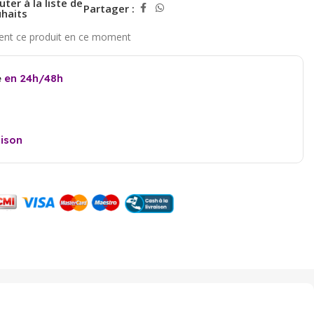
uter à la liste de
Partager :
haits
e
en 24h/48h
aison