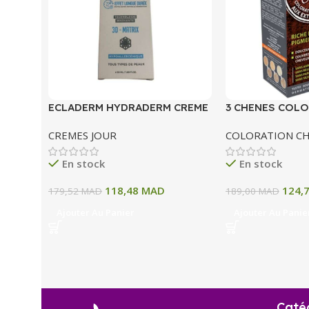
ECLADERM HYDRADERM CREME
3 CHENES COLO
HYDRATANTE INTENSE 72H 50
COLORATION P
CREMES JOUR
COLORATION C
ML
A BLOND CLAIR
En stock
En stock
118,48
MAD
124,
179,52
MAD
189,00
MAD
Ajouter Au Panier
Ajouter Au Panie
Caté