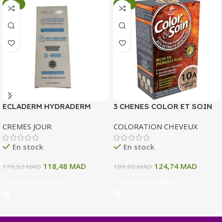
-34%
-34%
ECLADERM HYDRADERM
3 CHENES COLOR ET SOIN
CREME HYDRATANTE
COLORATION PERMANENTE
CREMES JOUR
COLORATION CHEVEUX
INTENSE 72H 50 ML
10 A BLOND CLAIR CENDRE
135 ML
En stock
En stock
118,48
MAD
124,74
MAD
179,52
MAD
189,00
MAD
Ajouter Au Panier
Ajouter Au Panier