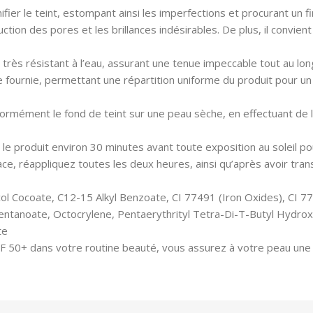
fier le teint, estompant ainsi les imperfections et procurant un f
uction des pores et les brillances indésirables. De plus, il convi
ès résistant à l’eau, assurant une tenue impeccable tout au lon
nge fournie, permettant une répartition uniforme du produit pour 
 uniformément le fond de teint sur une peau sèche, en effectuant 
le produit environ 30 minutes avant toute exposition au soleil po
ce, réappliquez toutes les deux heures, ainsi qu’après avoir tra
 Cocoate, C12-15 Alkyl Benzoate, CI 77491 (Iron Oxides), CI 774
pentanoate, Octocrylene, Pentaerythrityl Tetra-Di-T-Butyl Hydr
te
 50+ dans votre routine beauté, vous assurez à votre peau une p