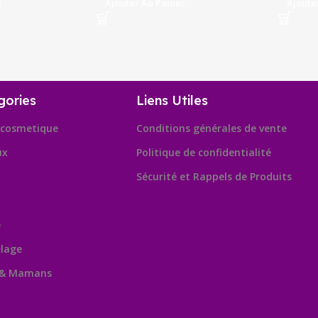
r
Ajouter Au Panier
Ajoute
gories
Liens Utiles
cosmetique
Conditions générales de vente
ux
Politique de confidentialité
Sécurité et Rappels de Produits
e
lage
 & Mamans