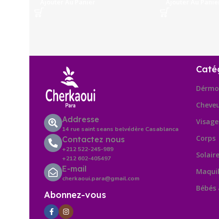
Ajouter Au Panier
Ajouter Au Panie
Caté
Dérmo
Cheve
Addresse
Visage
14 rue saint seans belvédère Casablanca
Corps
Contactez nous
+212 522-245-989
Solair
+212 602-405497
E-mail
Maquil
cherkaoui.para@gmail.com
Bébés
Abonnez-vous