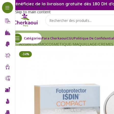
Bénéficiez de la livraison gratuite dès 180 DH d’
Skip to navigation
Skip to main content
Catégories
Para Cherkaoui
CGU
Politique De Confidential
Accueil
DERMOCOSMETIQUE
MAQUILLAGE
CREMES 
-34%