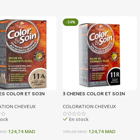
-34%
ES COLOR ET SOIN
3 CHENES COLOR ET SOIN
ATION PERMANENTE
COLORATION PERMANENTE
ATION CHEVEUX
COLORATION CHEVEUX
OND SABLE CENDRE 135
11R ROUGE MYRTILLE 135 ML
tock
En stock
124,74
MAD
124,74
MAD
MAD
189,00
MAD