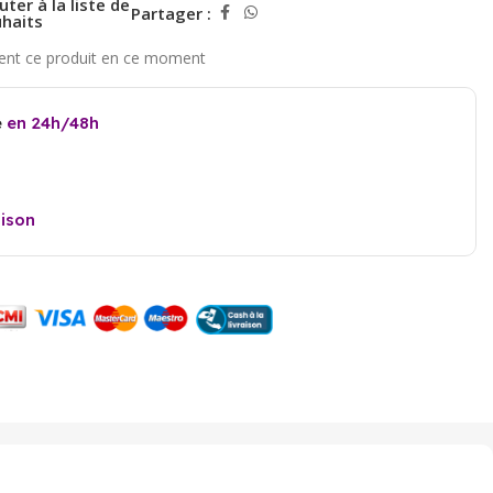
uter à la liste de
Partager :
haits
e
en 24h/48h
aison