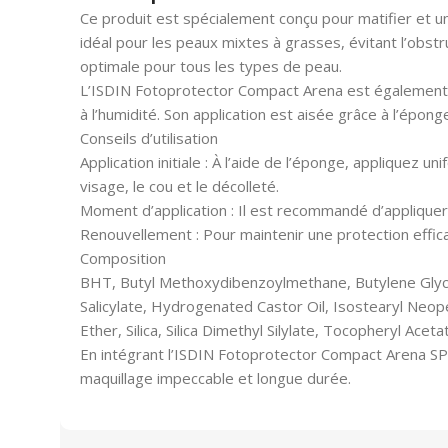
Ce produit est spécialement conçu pour matifier et uni
idéal pour les peaux mixtes à grasses, évitant l’obstr
optimale pour tous les types de peau.
L’ISDIN Fotoprotector Compact Arena est également tr
à l’humidité. Son application est aisée grâce à l’épo
Conseils d’utilisation
Application initiale : À l’aide de l’éponge, appliquez
visage, le cou et le décolleté.
Moment d’application : Il est recommandé d’appliquer 
Renouvellement : Pour maintenir une protection effica
Composition
BHT, Butyl Methoxydibenzoylmethane, Butylene Glycol
Salicylate, Hydrogenated Castor Oil, Isostearyl Neo
Ether, Silica, Silica Dimethyl Silylate, Tocopheryl Aceta
En intégrant l’ISDIN Fotoprotector Compact Arena SPF
maquillage impeccable et longue durée.