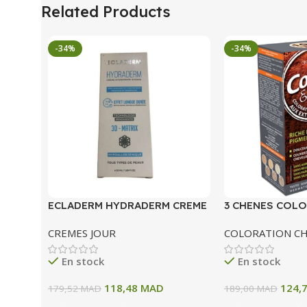
Related Products
-34%
-34%
ECLADERM HYDRADERM CREME
3 CHENES COLO
HYDRATANTE INTENSE 72H 50
COLORATION P
CREMES JOUR
COLORATION C
ML
A BLOND CLAIR
En stock
En stock
118,48
MAD
124,
179,52
MAD
189,00
MAD