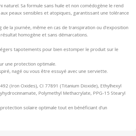
ini naturel. Sa formule sans huile et non comédogène le rend
ent aux peaux sensibles et atopiques, garantissant une tolérance
g de la journée, même en cas de transpiration ou d’exposition
un résultat homogène et sans démarcations.
de légers tapotements pour bien estomper le produit sur le
ur une protection optimale.
nspiré, nagé ou vous être essuyé avec une serviette.
92 (Iron Oxides), CI 77891 (Titanium Dioxide), Ethylhexyl
oxyhydrocinnamate, Polymethyl Methacrylate, PPG-15 Stearyl
rotection solaire optimale tout en bénéficiant d’un