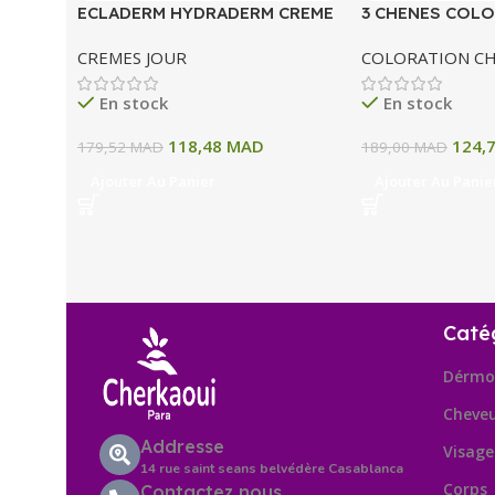
ECLADERM HYDRADERM CREME
3 CHENES COLO
HYDRATANTE INTENSE 72H 50
COLORATION P
CREMES JOUR
COLORATION C
ML
A BLOND CLAIR
En stock
En stock
118,48
MAD
124,
179,52
MAD
189,00
MAD
Ajouter Au Panier
Ajouter Au Panie
Caté
Dérmo
Cheve
Addresse
Visage
14 rue saint seans belvédère Casablanca
Corps
Contactez nous