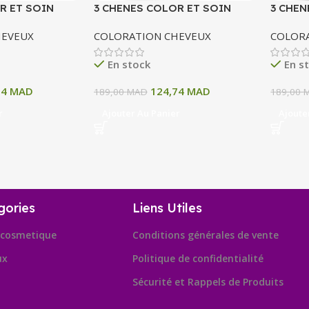
R ET SOIN
3 CHENES COLOR ET SOIN
3 CHEN
ERMANENTE 10
COLORATION PERMANENTE 10
COLOR
HEVEUX
COLORATION CHEVEUX
COLOR
 CENDRE 135 ML
N BLOND PATINE 135 ML
11A BL
ML
En stock
En s
74
MAD
124,74
MAD
189,00
MAD
189,00
r
Ajouter Au Panier
Ajoute
gories
Liens Utiles
cosmetique
Conditions générales de vente
ux
Politique de confidentialité
Sécurité et Rappels de Produits