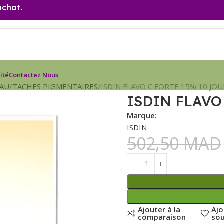
achat.
ité
Contactez Nous
EAU
TACHES PIGMENTAIRES
ISDIN FLAVO C FORTE 15% 10 JOU
ISDIN FLAVO
Marque:
ISDIN
502,50
MAD
Ajouter à la
Ajo
comparaison
sou