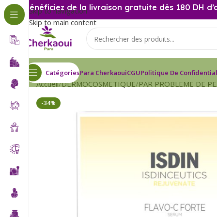
Bénéficiez de la livraison gratuite dès 180 DH d’
Skip to navigation
Skip to main content
Catégories
Para Cherkaoui
CGU
Politique De Confidential
Accueil
DERMOCOSMETIQUE
PAR PROBLEME DE P
-34%