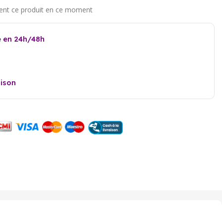
e
en 24h/48h
aison