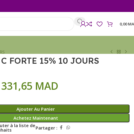
0,00
MA
RS
 C FORTE 15% 10 JOURS
331,65
MAD
Ajouter Au Panier
Achetez Maintenant
uter à la liste de
Partager :
haits