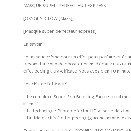
MASQUE SUPER-PERFECTEUR EXPRESS
[OXYGEN-GLOW [Mask]]
[Masque super-perfecteur express]
En savoir +
Le masque crème pour un effet peau parfaite et écla
Besoin d’un coup de boost et envie d’éclat ? OXYGEN-G
effet peeling ultra-efficace. Vous avez bien 10 minutes
Les clés de l’efficacité
– Le complexe Super-Skin Boosting Factors combine un
intensif.
– La technologie Photoperfector HD associe des flou
– Un trio d’actifs à effet peeling (gluconolactone, e
Zoom sur la sensorialité : OXYGEN-GLOW [MASK] offre