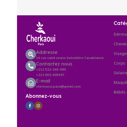
Caté
Dérmo
Cheve
Addresse
Visage
14 rue saint seans belvédère Casablanca
Corps
Contactez nous
+212 522-245-989
Solair
+212 602-405497
E-mail
Maquil
cherkaoui.para@gmail.com
Bébés
Abonnez-vous