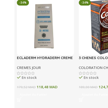
-34%
-34%
ECLADERM HYDRADERM CREME
3 CHENES COLO
HYDRATANTE INTENSE 72H 50
COLORATION P
CREMES JOUR
COLORATION C
ML
A BLOND CLAIR
En stock
En stock
118,48
MAD
124,
179,52
MAD
189,00
MAD
Ajouter Au Panier
Ajouter Au Panie