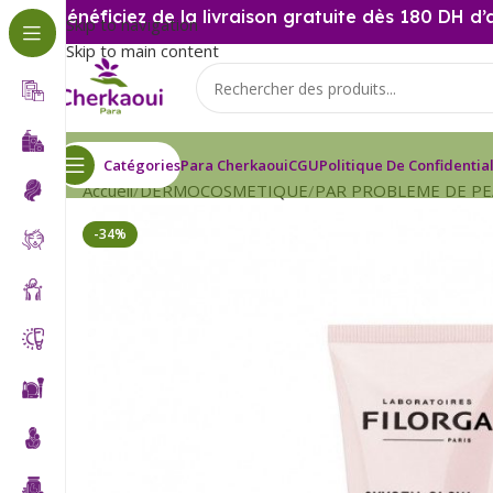
Bénéficiez de la livraison gratuite dès 180 DH d’
Skip to navigation
Skip to main content
Catégories
Para Cherkaoui
CGU
Politique De Confidential
Accueil
DERMOCOSMETIQUE
PAR PROBLEME DE P
-34%