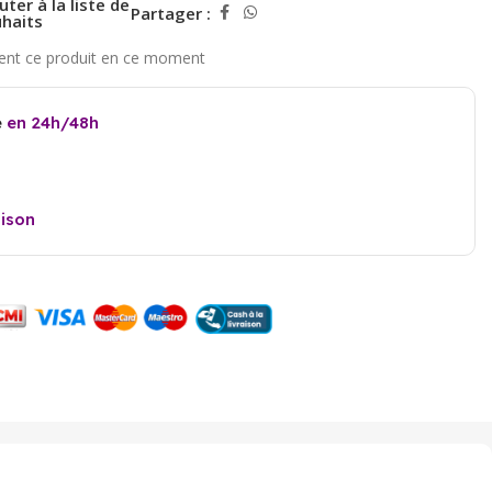
uter à la liste de
Partager :
haits
e
en 24h/48h
aison