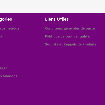
gories
Liens Utiles
cosmetique
Conditions générales de vente
ux
Politique de confidentialité
Sécurité et Rappels de Produits
e
lage
 & Mamans
Leafl
OpenSt