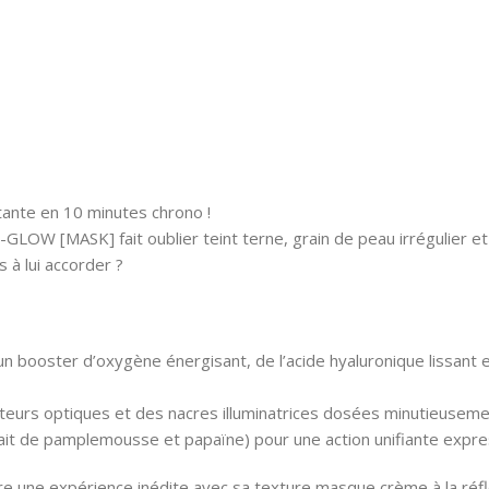
tante en 10 minutes chrono !
LOW [MASK] fait oublier teint terne, grain de peau irrégulier et 
 à lui accorder ?
 booster d’oxygène énergisant, de l’acide hyaluronique lissant e
teurs optiques et des nacres illuminatrices dosées minutieuseme
xtrait de pamplemousse et papaïne) pour une action unifiante expr
 une expérience inédite avec sa texture masque crème à la réfle