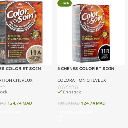
-34%
ES COLOR ET SOIN
3 CHENES COLOR ET SOIN
ATION PERMANENTE
COLORATION PERMANENTE
ATION CHEVEUX
COLORATION CHEVEUX
OND SABLE CENDRE 135
11R ROUGE MYRTILLE 135 ML
tock
En stock
124,74
MAD
124,74
MAD
MAD
189,00
MAD
r Au Panier
Ajouter Au Panier