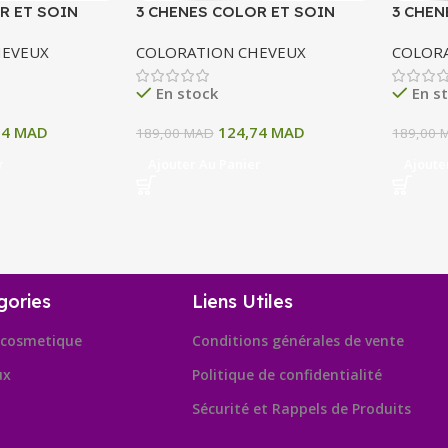
R ET SOIN
3 CHENES COLOR ET SOIN
3 CHEN
ERMANENTE 10
COLORATION PERMANENTE 10
COLOR
HEVEUX
COLORATION CHEVEUX
COLOR
 CENDRE 135 ML
N BLOND PATINE 135 ML
11A BL
ML
En stock
En s
74
MAD
124,74
MAD
189,00
MAD
189,00
r
Ajouter Au Panier
Ajoute
gories
Liens Utiles
cosmetique
Conditions générales de vente
ux
Politique de confidentialité
Sécurité et Rappels de Produits