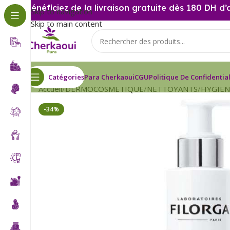
Bénéficiez de la livraison gratuite dès 180 DH d’
Skip to navigation
Skip to main content
Catégories
Para Cherkaoui
CGU
Politique De Confidential
Accueil
DERMOCOSMETIQUE
NETTOYANTS
HYGIEN
-34%