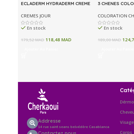
ECLADERM HYDRADERM CREME
3 CHENES COLO
HYDRATANTE INTENSE 72H 50
COLORATION P
CREMES JOUR
COLORATION C
ML
A BLOND CLAIR
En stock
En stock
118,48
MAD
124,
179,52
MAD
189,00
MAD
Ajouter Au Panier
Ajouter Au Panie
Caté
Dérmo
Cheve
Addresse
Visage
14 rue saint seans belvédère Casablanca
Corps
Contactez nous