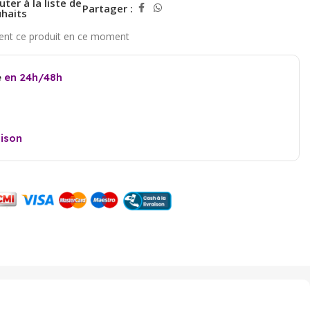
uter à la liste de
Partager :
haits
e
en 24h/48h
aison