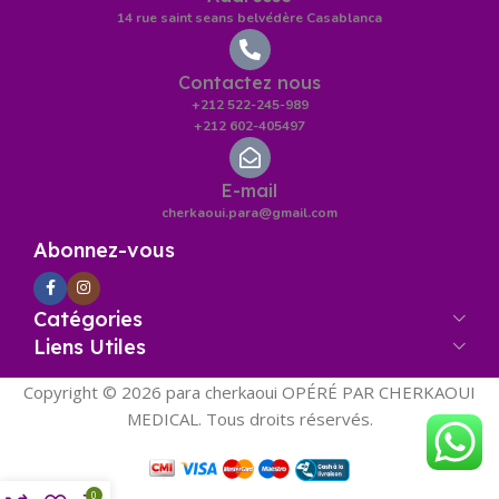
14 rue saint seans belvédère Casablanca
Contactez nous
+212 522-245-989
+212 602-405497
E-mail
cherkaoui.para@gmail.com
Abonnez-vous
Catégories
Liens Utiles
Copyright © 2026 para cherkaoui OPÉRÉ PAR CHERKAOUI
MEDICAL. Tous droits réservés.
0