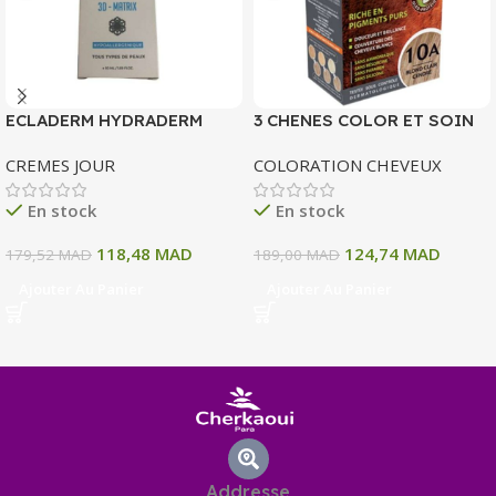
ECLADERM HYDRADERM
3 CHENES COLOR ET SOIN
CREME HYDRATANTE
COLORATION PERMANENTE
CREMES JOUR
COLORATION CHEVEUX
INTENSE 72H 50 ML
10 A BLOND CLAIR CENDRE
135 ML
En stock
En stock
118,48
MAD
124,74
MAD
179,52
MAD
189,00
MAD
Ajouter Au Panier
Ajouter Au Panier
Addresse