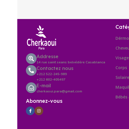
Caté
Dérmo
Cheve
Addresse
Visage
14 rue saint seans belvédère Casablanca
Corps
Contactez nous
+212 522-245-989
Solair
+212 602-405497
E-mail
Maquil
cherkaoui.para@gmail.com
Bébés
Abonnez-vous