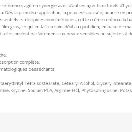
de référence, agit en synergie avec d’autres agents naturels d’hyd
au. Dès la première application, la peau est apaisée, nourrie en 
sentiels et de lipides biomimétiques, cette crème renforce la barr
ilm gras, ce qui en fait un soin idéal au quotidien, en base de ma
elle convient parfaitement aux peaux sensibles ou sujettes à d
che.
absorption complète.
rmatologiques desséchants.
entaerythrityl Tetraisostearate, Cetearyl Alcohol, Glyceryl Stea
rnitine, Glycine, Sodium PCA, Arginine HCl, Phytosphingosine, Pot