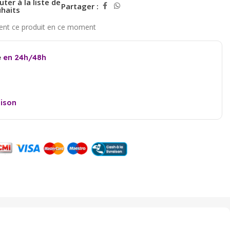
uter à la liste de
Partager :
haits
e
en 24h/48h
aison