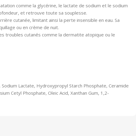
ratation comme la glycérine, le lactate de sodium et le sodium
profondeur, et retrouve toute sa souplesse.
ière cutanée, limitant ainsi la perte insensible en eau. Sa
quillage ou en crème de nuit.
es troubles cutanés comme la dermatite atopique ou le
rate, Sodium Lactate, Hydroxypropyl Starch Phosphate, Ceramide
assium Cetyl Phosphate, Oleic Acid, Xanthan Gum, 1,2-