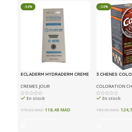
-34%
-34%
ECLADERM HYDRADERM CREME
3 CHENES COLO
HYDRATANTE INTENSE 72H 50
COLORATION P
CREMES JOUR
COLORATION C
ML
A BLOND CLAIR
En stock
En stock
118,48
MAD
124,
179,52
MAD
189,00
MAD
Ajouter Au Panier
Ajouter Au Panie