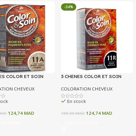
-34%
ES COLOR ET SOIN
3 CHENES COLOR ET SOIN
ATION PERMANENTE
COLORATION PERMANENTE
ATION CHEVEUX
COLORATION CHEVEUX
OND SABLE CENDRE 135
11R ROUGE MYRTILLE 135 ML
tock
En stock
124,74
MAD
124,74
MAD
MAD
189,00
MAD
r Au Panier
Ajouter Au Panier