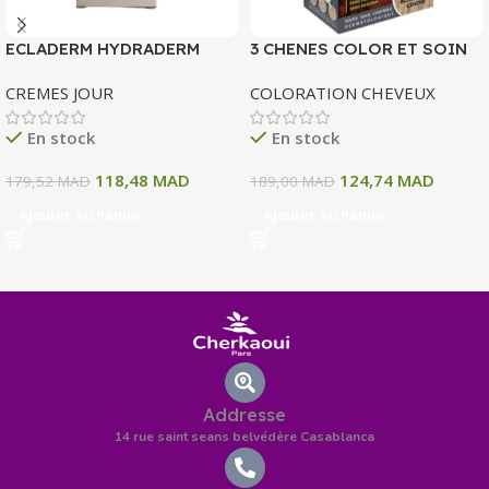
ECLADERM HYDRADERM
3 CHENES COLOR ET SOIN
CREME HYDRATANTE
COLORATION PERMANENTE
CREMES JOUR
COLORATION CHEVEUX
INTENSE 72H 50 ML
10 A BLOND CLAIR CENDRE
135 ML
En stock
En stock
118,48
MAD
124,74
MAD
179,52
MAD
189,00
MAD
Ajouter Au Panier
Ajouter Au Panier
Addresse
14 rue saint seans belvédère Casablanca