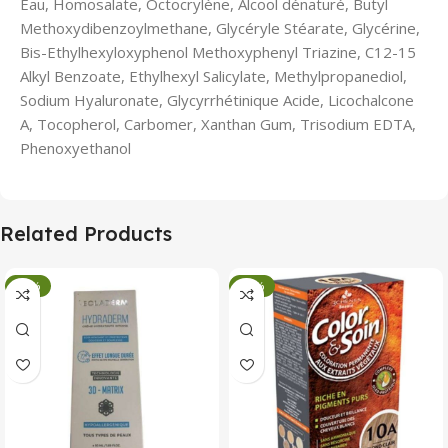
Eau, Homosalate, Octocrylène, Alcool dénaturé, Butyl
Methoxydibenzoylmethane, Glycéryle Stéarate, Glycérine,
Bis-Ethylhexyloxyphenol Methoxyphenyl Triazine, C12-15
Alkyl Benzoate, Ethylhexyl Salicylate, Methylpropanediol,
Sodium Hyaluronate, Glycyrrhétinique Acide, Licochalcone
A, Tocopherol, Carbomer, Xanthan Gum, Trisodium EDTA,
Phenoxyethanol
Related Products
-34%
-34%