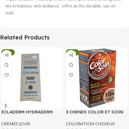
les irritations. Anti-brillance : offre un fini durable, sec et
mat.
Related Products
-34%
-34%
ECLADERM HYDRADERM
3 CHENES COLOR ET SOIN
CREME HYDRATANTE
COLORATION PERMANENTE
CREMES JOUR
COLORATION CHEVEUX
INTENSE 72H 50 ML
10 A BLOND CLAIR CENDRE