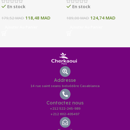
135 ML
En stock
En stock
118,48
MAD
124,74
MAD
179,52
MAD
189,00
MAD
Ajouter Au Panier
Ajouter Au Panier
Addresse
14 rue saint seans belvédère Casablanca
Contactez nous
+212 522-245-989
+212 602-405497