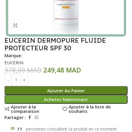
Click to enlarge
EUCERIN DERMOPURE FLUIDE
PROTECTEUR SPF 30
Marque:
EUCERIN
378,00
MAD
249,48
MAD
Ajouter Au Panier
Achetez Maintenant
Ajouter à la
Ajouter à la liste de
comparaison
souhaits
Partager :
11