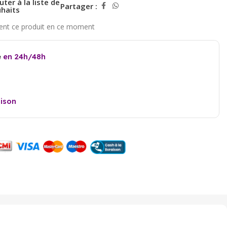
uter à la liste de
Partager :
haits
e
en 24h/48h
aison