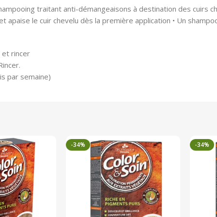
mpooing traitant anti-démangeaisons à destination des cuirs c
apaise le cuir chevelu dès la première application • Un shampoo
et rincer
Rincer.
ois par semaine)
-34%
-34%