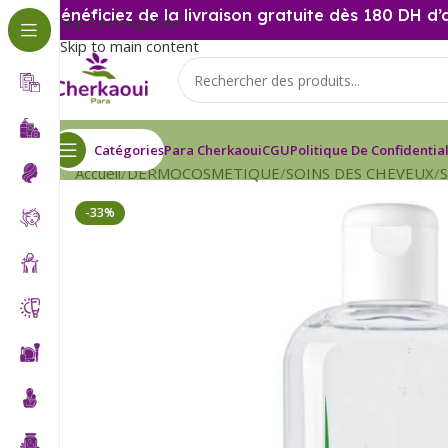
Bénéficiez de la livraison gratuite dès 180 DH d’
Skip to navigation
Skip to main content
Catégories
Para Cherkaoui
CGU
Politique De Confidential
Accueil
DERMOCOSMETIQUE
SOINS DES CHEVEUX
-33%