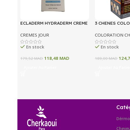
ECLADERM HYDRADERM CREME
3 CHENES COLO
HYDRATANTE INTENSE 72H 50
COLORATION P
CREMES JOUR
COLORATION C
ML
A BLOND CLAIR
En stock
En stock
118,48
MAD
124,
179,52
MAD
189,00
MAD
Ajouter Au Panier
Ajouter Au Panie
Caté
Dérmo
Cheve