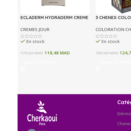
ECLADERM HYDRADERM CREME
3 CHENES COLO
HYDRATANTE INTENSE 72H 50
COLORATION P
CREMES JOUR
COLORATION C
ML
A BLOND CLAIR
En stock
En stock
118,48
MAD
124,
179,52
MAD
189,00
MAD
Ajouter Au Panier
Ajouter Au Panie
Caté
Dérmo
Cheve