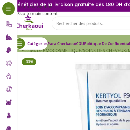
Bénéficiez de la livraison gratuite dès 180 DH d’
Skip to navigation
Skip to main content
Catégories
Para Cherkaoui
CGU
Politique De Confidential
Accueil
DERMOCOSMETIQUE
SOINS DES CHEVEUX
-33%