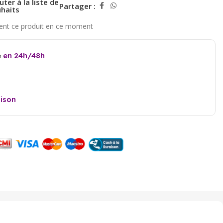
uter à la liste de
Partager :
haits
e
en 24h/48h
aison