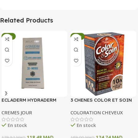
Related Products
-34%
-34%
ECLADERM HYDRADERM
3 CHENES COLOR ET SOIN
CREME HYDRATANTE
COLORATION PERMANENTE
CREMES JOUR
COLORATION CHEVEUX
INTENSE 72H 50 ML
10 A BLOND CLAIR CENDRE
135 ML
En stock
En stock
118,48
MAD
124,74
MAD
179,52
MAD
189,00
MAD