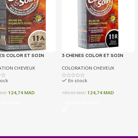
ES COLOR ET SOIN
3 CHENES COLOR ET SOIN
ATION PERMANENTE
COLORATION PERMANENTE
ATION CHEVEUX
COLORATION CHEVEUX
OND SABLE CENDRE 135
11R ROUGE MYRTILLE 135 ML
tock
En stock
124,74
MAD
124,74
MAD
MAD
189,00
MAD
r Au Panier
Ajouter Au Panier