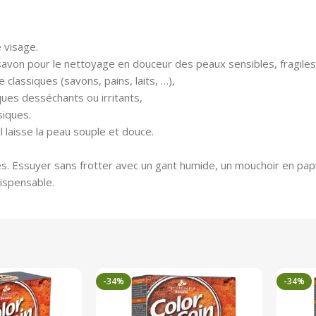
 visage.
 savon pour le nettoyage en douceur des peaux sensibles, fragiles e
 classiques (savons, pains, laits, …),
ues desséchants ou irritants,
siques.
 laisse la peau souple et douce.
es. Essuyer sans frotter avec un gant humide, un mouchoir en papi
dispensable.
-34%
-34%