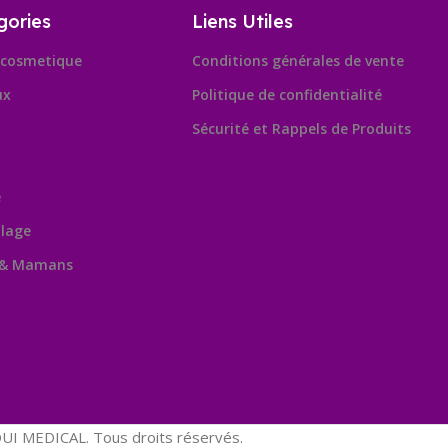
gories
Liens Utiles
cosmetique
Conditions générales de vente
ux
Politique de confidentialité
Sécurité et Rappels de Produits
e
lage
 & Mamans
Leafl
OpenSt
contribu
I MEDICAL. Tous droits réservés.