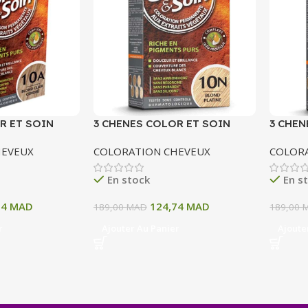
R ET SOIN
3 CHENES COLOR ET SOIN
3 CHEN
ERMANENTE 10
COLORATION PERMANENTE 10
COLOR
HEVEUX
COLORATION CHEVEUX
COLOR
 CENDRE 135 ML
N BLOND PATINE 135 ML
11A BL
ML
En stock
En s
74
MAD
124,74
MAD
189,00
MAD
189,00
r
Ajouter Au Panier
Ajoute