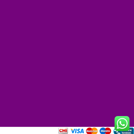
+
−
et
|
©
reetMap
tors