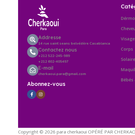
Caté
Dérmo
Cheve
Addresse
Visage
14 rue saint seans belvédère Casablanca
Corps
Contactez nous
+212 522-245-989
Solair
+212 602-405497
E-mail
Maquil
cherkaoui.para@gmail.com
Bébés
Abonnez-vous
Copyright © 2026 para cherkaoui OPÉRÉ PAR CHERKAOU