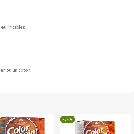
t irritables :
er ou un coton.
-34%