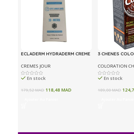
ECLADERM HYDRADERM CREME
3 CHENES COLO
HYDRATANTE INTENSE 72H 50
COLORATION P
CREMES JOUR
COLORATION C
ML
A BLOND CLAIR
En stock
En stock
118,48
MAD
124,
179,52
MAD
189,00
MAD
Ajouter Au Panier
Ajouter Au Panie