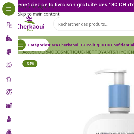
Bénéficiez de la livraison gratuite dès 180 DH d’
Skip to navigation
Skip to main content
Catégories
Para Cherkaoui
CGU
Politique De Confidential
Accueil
DERMOCOSMETIQUE
NETTOYANTS
HYGIEN
-34%