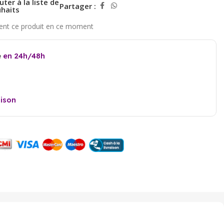
uter à la liste de
Partager :
haits
e
en 24h/48h
aison