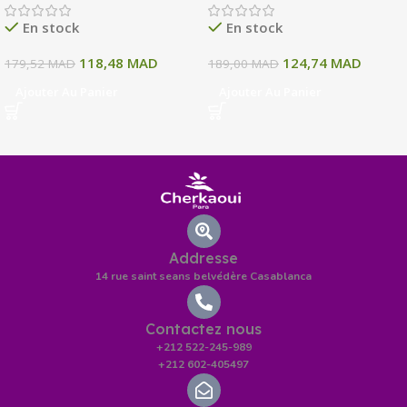
135 ML
En stock
En stock
118,48
MAD
124,74
MAD
179,52
MAD
189,00
MAD
Ajouter Au Panier
Ajouter Au Panier
Addresse
14 rue saint seans belvédère Casablanca
Contactez nous
+212 522-245-989
+212 602-405497