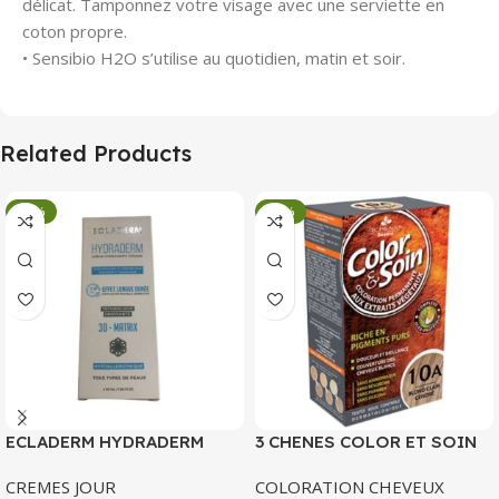
délicat. Tamponnez votre visage avec une serviette en
coton propre.
• Sensibio H2O s’utilise au quotidien, matin et soir.
Related Products
-34%
-34%
ECLADERM HYDRADERM
3 CHENES COLOR ET SOIN
CREME HYDRATANTE
COLORATION PERMANENTE
CREMES JOUR
COLORATION CHEVEUX
INTENSE 72H 50 ML
10 A BLOND CLAIR CENDRE