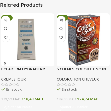
Related Products
-34%
-34%
ECLADERM HYDRADERM
3 CHENES COLOR ET SOIN
CREME HYDRATANTE
COLORATION PERMANENTE
CREMES JOUR
COLORATION CHEVEUX
INTENSE 72H 50 ML
10 A BLOND CLAIR CENDRE
135 ML
En stock
En stock
118,48
MAD
124,74
MAD
179,52
MAD
189,00
MAD
Ajouter Au Panier
Ajouter Au Panier