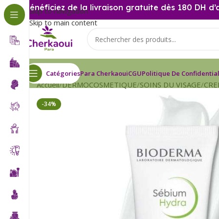
Bénéficiez de la livraison gratuite dès 180 DH d’
Skip to navigation
Skip to main content
Catégories
Para Cherkaoui
CGU
Politique De Confidential
Accueil
DERMOCOSMETIQUE
SOINS DU VISAGE
CRE
-34%