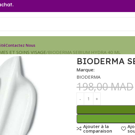
achat.
ité
Contactez Nous
MES ET SOINS VISAGE
BIODERMA SEBIUM HYDRA 40 ML
BIODERMA S
Marque:
BIODERMA
198,00
MAD
Ajouter à la
Ajo
comparaison
sou