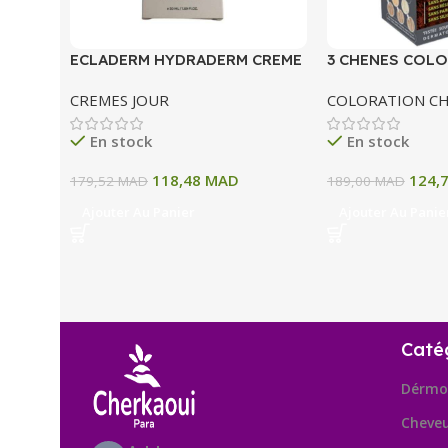
ECLADERM HYDRADERM CREME
3 CHENES COLO
HYDRATANTE INTENSE 72H 50
COLORATION P
CREMES JOUR
COLORATION C
ML
A BLOND CLAIR
En stock
En stock
118,48
MAD
124,
179,52
MAD
189,00
MAD
Ajouter Au Panier
Ajouter Au Panie
Caté
Dérmo
Cheve