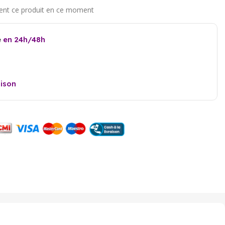
e
en 24h/48h
aison