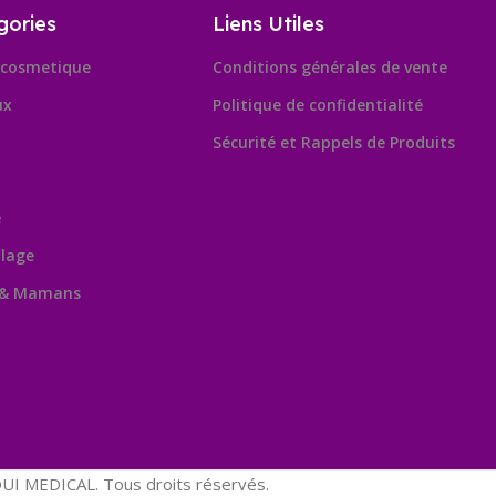
gories
Liens Utiles
cosmetique
Conditions générales de vente
ux
Politique de confidentialité
Sécurité et Rappels de Produits
e
lage
 & Mamans
Leafl
OpenSt
contribu
I MEDICAL. Tous droits réservés.