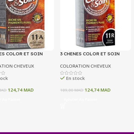
ES COLOR ET SOIN
3 CHENES COLOR ET SOIN
ATION PERMANENTE
COLORATION PERMANENTE
ATION CHEVEUX
COLORATION CHEVEUX
OND SABLE CENDRE 135
11R ROUGE MYRTILLE 135 ML
tock
En stock
124,74
MAD
124,74
MAD
MAD
189,00
MAD
r Au Panier
Ajouter Au Panier