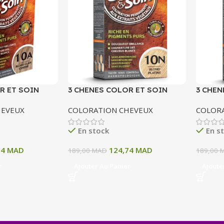
R ET SOIN
3 CHENES COLOR ET SOIN
3 CHEN
ERMANENTE 10
COLORATION PERMANENTE 10
COLOR
HEVEUX
COLORATION CHEVEUX
COLOR
 CENDRE 135 ML
N BLOND PATINE 135 ML
11A BL
ML
En stock
En s
74
MAD
124,74
MAD
189,00
MAD
189,00
r
Ajouter Au Panier
Ajoute