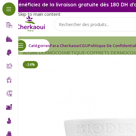
Bénéficiez de la livraison gratuite dès 180 DH d’
Skip to navigation
Skip to main content
Catégories
Para Cherkaoui
CGU
Politique De Confidential
Accueil
DERMOCOSMETIQUE
COFFRETS DERMOCO
-34%