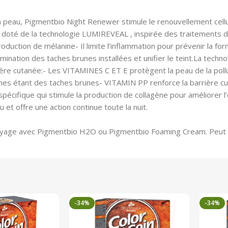
la peau, Pigmentbio Night Renewer stimule le renouvellement cellu
t doté de la technologie LUMIREVEAL , inspirée des traitements de
roduction de mélanine- Il limite l’inflammation pour prévenir la fo
limination des taches brunes installées et unifier le teint.La tech
rrière cutanée:- Les VITAMINES C ET E protègent la peau de la pol
gnes étant des taches brunes- VITAMIN PP renforce la barrière cu
spécifique qui stimule la production de collagène pour améliorer 
 et offre une action continue toute la nuit.
ettoyage avec Pigmentbio H2O ou Pigmentbio Foaming Cream. Peut ê
-34%
-34%