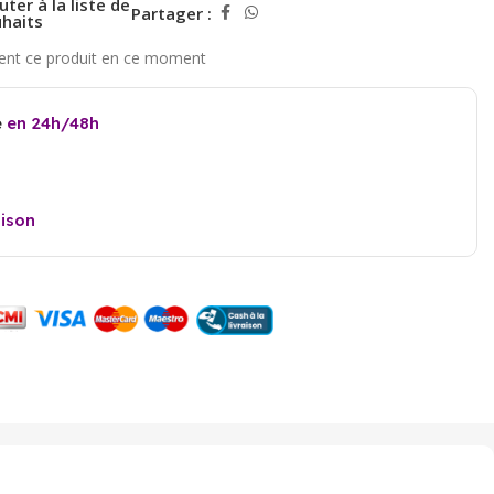
uter à la liste de
Partager :
haits
e
en 24h/48h
aison