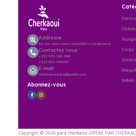
Caté
Dérmo
Cheve
Addresse
Visage
14 rue saint seans belvédère Casablanca
Corps
Contactez nous
+212 522-245-989
Solair
+212 602-405497
E-mail
Maquil
cherkaoui.para@gmail.com
Bébés
Abonnez-vous
Copyright © 2026 para cherkaoui OPÉRÉ PAR CHERKAOU