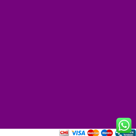
+
−
et
|
©
reetMap
tors