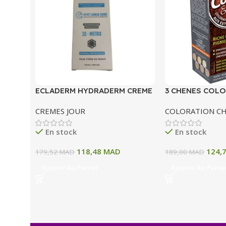
ECLADERM HYDRADERM CREME
3 CHENES COLO
HYDRATANTE INTENSE 72H 50
COLORATION P
CREMES JOUR
COLORATION C
ML
A BLOND CLAIR
En stock
En stock
118,48
MAD
124,
179,52
MAD
189,00
MAD
Ajouter Au Panier
Ajouter Au Panie