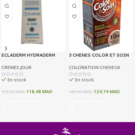
ECLADERM HYDRADERM
3 CHENES COLOR ET SOIN
CREME HYDRATANTE
COLORATION PERMANENTE
CREMES JOUR
COLORATION CHEVEUX
INTENSE 72H 50 ML
10 A BLOND CLAIR CENDRE
135 ML
En stock
En stock
118,48
MAD
124,74
MAD
179,52
MAD
189,00
MAD
Ajouter Au Panier
Ajouter Au Panier