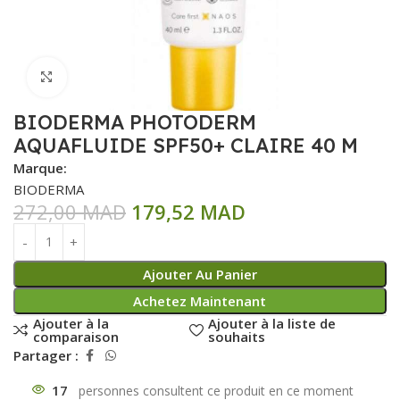
Click to enlarge
BIODERMA PHOTODERM
AQUAFLUIDE SPF50+ CLAIRE 40 M
Marque:
BIODERMA
272,00
MAD
179,52
MAD
Ajouter Au Panier
Achetez Maintenant
Ajouter à la
Ajouter à la liste de
comparaison
souhaits
Partager :
17