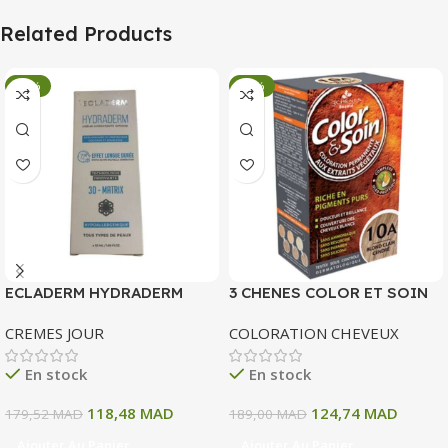
Related Products
-34%
-34%
ECLADERM HYDRADERM
3 CHENES COLOR ET SOIN
CREME HYDRATANTE
COLORATION PERMANENTE
CREMES JOUR
COLORATION CHEVEUX
INTENSE 72H 50 ML
10 A BLOND CLAIR CENDRE
135 ML
En stock
En stock
118,48
MAD
124,74
MAD
179,52
MAD
189,00
MAD
Ajouter Au Panier
Ajouter Au Panier