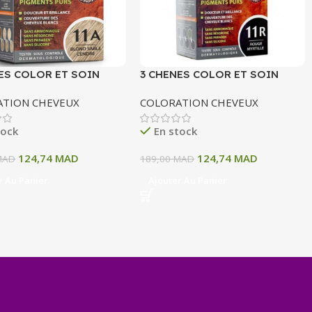
ES COLOR ET SOIN
3 CHENES COLOR ET SOIN
ATION PERMANENTE
COLORATION PERMANENTE
ATION CHEVEUX
COLORATION CHEVEUX
OND SABLE CENDRE 135
11R ROUGE MYRTILLE 135 ML
tock
En stock
124,74
MAD
124,74
MAD
MAD
189,00
MAD
r Au Panier
Ajouter Au Panier
+
−