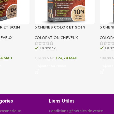
R ET SOIN
3 CHENES COLOR ET SOIN
3 CHEN
ERMANENTE 10
COLORATION PERMANENTE 10
COLOR
HEVEUX
COLORATION CHEVEUX
COLOR
 CENDRE 135 ML
N BLOND PATINE 135 ML
11A BL
ML
En stock
En s
74
MAD
124,74
MAD
189,00
MAD
189,00
r
Ajouter Au Panier
Ajoute
gories
Liens Utiles
cosmetique
Conditions générales de vente