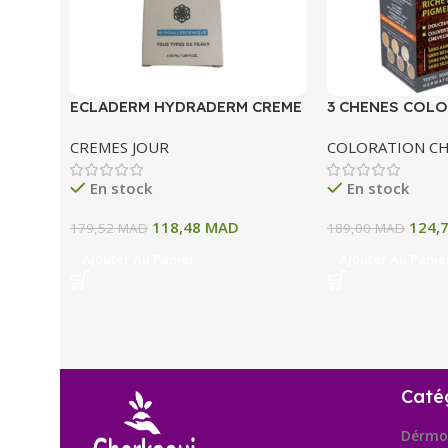
ECLADERM HYDRADERM CREME
3 CHENES COLO
HYDRATANTE INTENSE 72H 50
COLORATION P
CREMES JOUR
COLORATION C
ML
A BLOND CLAIR
En stock
En stock
118,48
MAD
124,
179,52
MAD
189,00
MAD
Ajouter Au Panier
Ajouter Au Panie
Caté
Dérmo