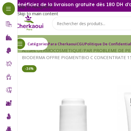
Bénéficiez de la livraison gratuite dès 180 DH d’
Skip to navigation
Skip to main content
Catégories
Para Cherkaoui
CGU
Politique De Confidential
Accueil
DERMOCOSMETIQUE
PAR PROBLEME DE P
BIODERMA OFFRE PIGMENTBIO C CONCENTRATE 1
-34%