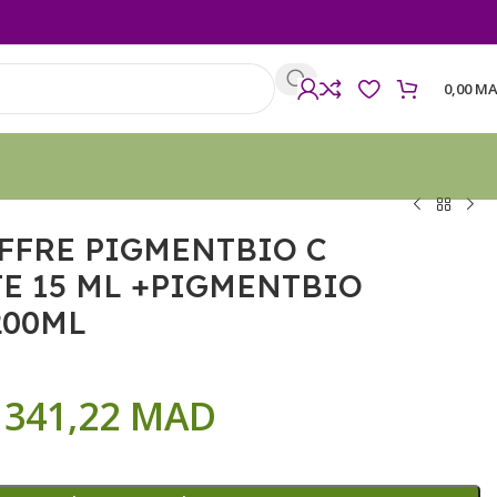
0,00
MA
FFRE PIGMENTBIO C
E 15 ML +PIGMENTBIO
200ML
341,22
MAD