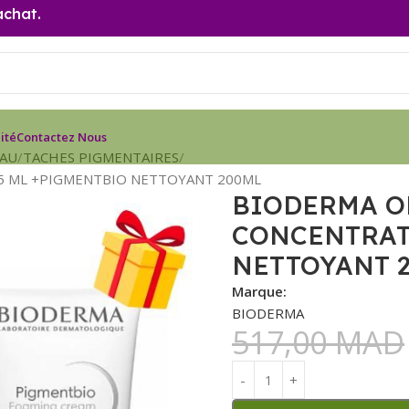
achat.
ité
Contactez Nous
EAU
TACHES PIGMENTAIRES
5 ML +PIGMENTBIO NETTOYANT 200ML
BIODERMA O
CONCENTRAT
NETTOYANT 
Marque:
BIODERMA
517,00
MAD