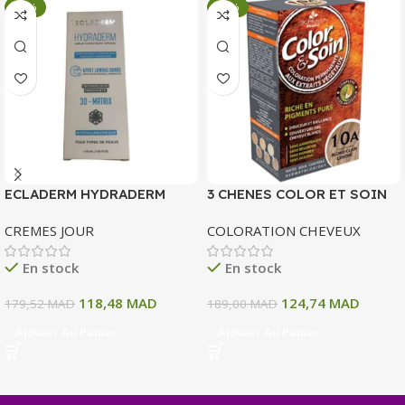
-34%
-34%
ECLADERM HYDRADERM
3 CHENES COLOR ET SOIN
CREME HYDRATANTE
COLORATION PERMANENTE
CREMES JOUR
COLORATION CHEVEUX
INTENSE 72H 50 ML
10 A BLOND CLAIR CENDRE
135 ML
En stock
En stock
118,48
MAD
124,74
MAD
179,52
MAD
189,00
MAD
Ajouter Au Panier
Ajouter Au Panier