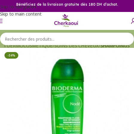
Bénéficiez de la livraison gratuite dès 180 DH d’achat.
Skip to navigation
Skip to main content
eil
DERMOCOSMETIQUE
SOINS DES CHEVEUX
SHAMPOINGS
-34%