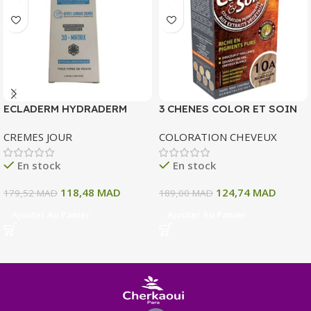
ECLADERM HYDRADERM
3 CHENES COLOR ET SOIN
CREME HYDRATANTE
COLORATION PERMANENTE
CREMES JOUR
COLORATION CHEVEUX
INTENSE 72H 50 ML
10 A BLOND CLAIR CENDRE
135 ML
En stock
En stock
118,48
MAD
124,74
MAD
179,52
MAD
189,00
MAD
Ajouter Au Panier
Ajouter Au Panier