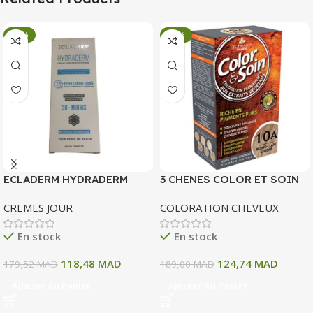
-34%
-34%
ECLADERM HYDRADERM
3 CHENES COLOR ET SOIN
CREME HYDRATANTE
COLORATION PERMANENTE
CREMES JOUR
COLORATION CHEVEUX
INTENSE 72H 50 ML
10 A BLOND CLAIR CENDRE
135 ML
En stock
En stock
118,48
MAD
124,74
MAD
179,52
MAD
189,00
MAD
Ajouter Au Panier
Ajouter Au Panier