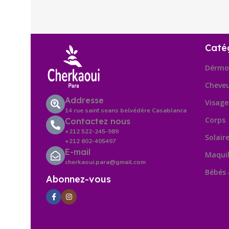
Caté
Dérmo
Cheve
Addresse
Visage
14 rue saint seans belvédère Casablanca
Corps
Contactez nous
+212 522-245-989
Solair
+212 602-405497
E-mail
Maquil
cherkaoui.para@gmail.com
Bébés
Abonnez-vous