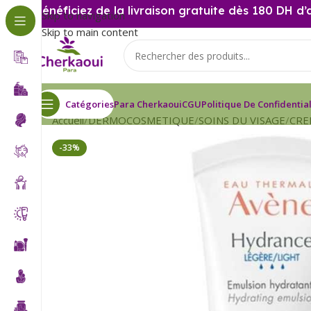
Bénéficiez de la livraison gratuite dès 180 DH d’
Skip to navigation
Skip to main content
Catégories
Para Cherkaoui
CGU
Politique De Confidential
Accueil
DERMOCOSMETIQUE
SOINS DU VISAGE
CRE
-33%