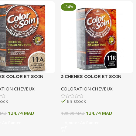
-34%
ES COLOR ET SOIN
3 CHENES COLOR ET SOIN
ATION PERMANENTE
COLORATION PERMANENTE
ATION CHEVEUX
COLORATION CHEVEUX
OND SABLE CENDRE 135
11R ROUGE MYRTILLE 135 ML
tock
En stock
124,74
MAD
124,74
MAD
MAD
189,00
MAD
r Au Panier
Ajouter Au Panier