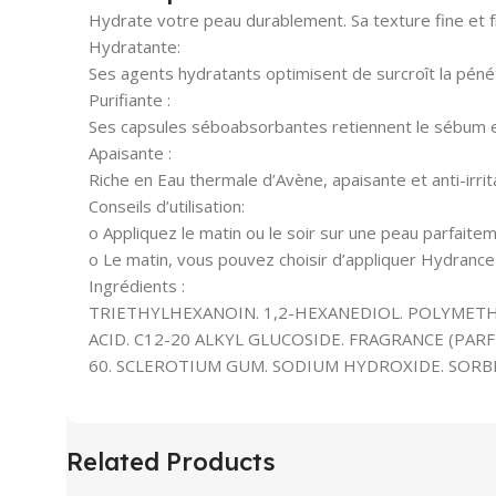
Hydrate votre peau durablement. Sa texture fine et fr
Hydratante:
Ses agents hydratants optimisent de surcroît la pénétr
Purifiante :
Ses capsules séboabsorbantes retiennent le sébum et
Apaisante :
Riche en Eau thermale d’Avène, apaisante et anti-irri
Conseils d’utilisation:
o Appliquez le matin ou le soir sur une peau parfaite
o Le matin, vous pouvez choisir d’appliquer Hydrance
Ingrédients :
TRIETHYLHEXANOIN. 1,2-HEXANEDIOL. POLYMETH
ACID. C12-20 ALKYL GLUCOSIDE. FRAGRANCE (
60. SCLEROTIUM GUM. SODIUM HYDROXIDE. SORBI
Related Products