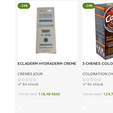
-34%
-34%
ECLADERM HYDRADERM CREME
3 CHENES COLO
HYDRATANTE INTENSE 72H 50
COLORATION P
CREMES JOUR
COLORATION C
ML
A BLOND CLAIR
En stock
En stock
118,48
MAD
124,
179,52
MAD
189,00
MAD
Ajouter Au Panier
Ajouter Au Panie