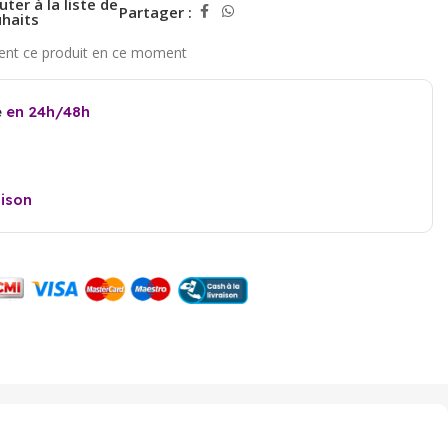
uter à la liste de
Partager :
haits
e
en 24h/48h
aison