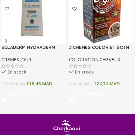
ECLADERM HYDRADERM
3 CHENES COLOR ET SOIN
CREME HYDRATANTE
COLORATION PERMANENTE
CREMES JOUR
COLORATION CHEVEUX
INTENSE 72H 50 ML
10 A BLOND CLAIR CENDRE
135 ML
En stock
En stock
118,48
MAD
124,74
MAD
179,52
MAD
189,00
MAD
Ajouter Au Panier
Ajouter Au Panier