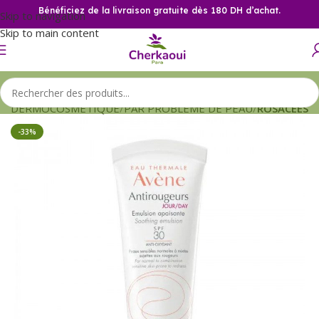
Bénéficiez de la livraison gratuite dès 180 DH d’achat.
Skip to navigation
Skip to main content
il
DERMOCOSMETIQUE
PAR PROBLEME DE PEAU
ROSACEES
-33%