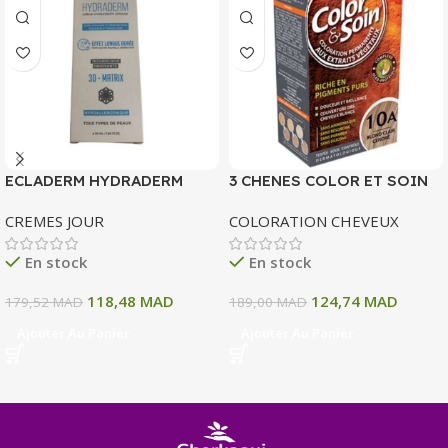
ECLADERM HYDRADERM
3 CHENES COLOR ET SOIN
CREME HYDRATANTE
COLORATION PERMANENTE
CREMES JOUR
COLORATION CHEVEUX
INTENSE 72H 50 ML
10 A BLOND CLAIR CENDRE
135 ML
En stock
En stock
118,48
MAD
124,74
MAD
179,52
MAD
189,00
MAD
Ajouter Au Panier
Ajouter Au Panier