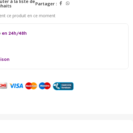
uter à la liste de
Partager :
haits
e
en 24h/48h
aison