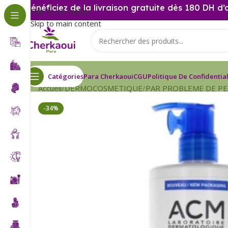
Bénéficiez de la livraison gratuite dès 180 DH d’
Skip to navigation
Skip to main content
Catégories
Para Cherkaoui
CGU
Politique De Confidential
Accueil
DERMOCOSMETIQUE
PAR PROBLEME DE P
-34%