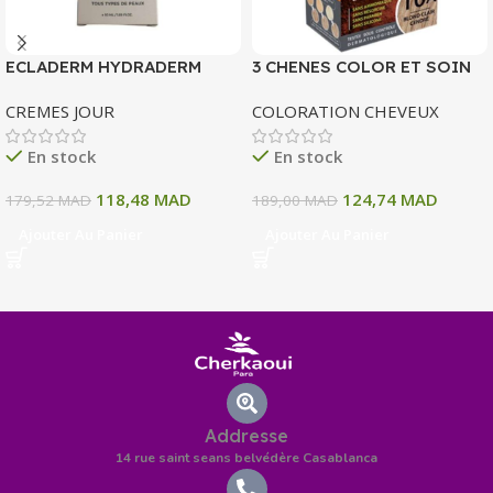
ECLADERM HYDRADERM
3 CHENES COLOR ET SOIN
CREME HYDRATANTE
COLORATION PERMANENTE
CREMES JOUR
COLORATION CHEVEUX
INTENSE 72H 50 ML
10 A BLOND CLAIR CENDRE
135 ML
En stock
En stock
118,48
MAD
124,74
MAD
179,52
MAD
189,00
MAD
Ajouter Au Panier
Ajouter Au Panier
Addresse
14 rue saint seans belvédère Casablanca