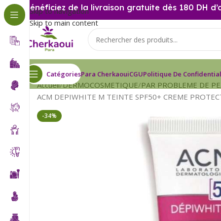
Bénéficiez de la livraison gratuite dès 180 DH d’
Skip to navigation
Skip to main content
Catégories
Para Cherkaoui
CGU
Politique De Confidential
Accueil
DERMOCOSMETIQUE
PAR PROBLEME DE P
ACM DEPIWHITE M TEINTE SPF50+ CREME PROTECT
-34%