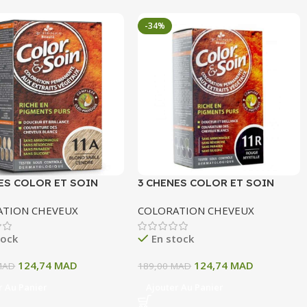
-34%
ES COLOR ET SOIN
3 CHENES COLOR ET SOIN
ATION PERMANENTE
COLORATION PERMANENTE
ATION CHEVEUX
COLORATION CHEVEUX
OND SABLE CENDRE 135
11R ROUGE MYRTILLE 135 ML
tock
En stock
124,74
MAD
124,74
MAD
MAD
189,00
MAD
r Au Panier
Ajouter Au Panier