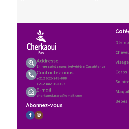
Caté
Dérmo
Cheve
Addresse
Visage
14 rue saint seans belvédère Casablanca
Corps
Contactez nous
+212 522-245-989
Solair
+212 602-405497
E-mail
Maquil
cherkaoui.para@gmail.com
Bébés
Abonnez-vous