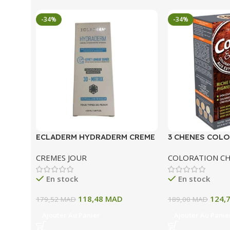
-34%
-34%
ECLADERM HYDRADERM CREME
3 CHENES COLO
HYDRATANTE INTENSE 72H 50
COLORATION P
CREMES JOUR
COLORATION C
ML
A BLOND CLAIR
En stock
En stock
118,48
MAD
124,
179,52
MAD
189,00
MAD
Ajouter Au Panier
Ajouter Au Panie