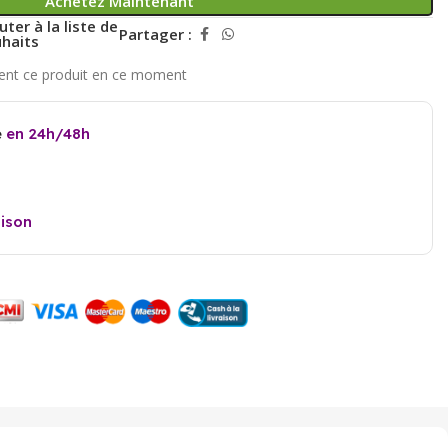
Achetez Maintenant
uter à la liste de
Partager :
haits
e
en 24h/48h
aison