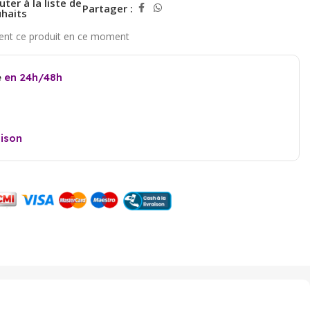
uter à la liste de
Partager :
haits
e
en 24h/48h
aison