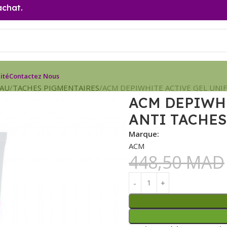
achat.
ité
Contactez Nous
EAU
TACHES PIGMENTAIRES
ACM DEPIWHITE ACTIVE GEL UNIF
ACM DEPIWHI
ANTI TACHES
Marque:
ACM
448,50
MAD