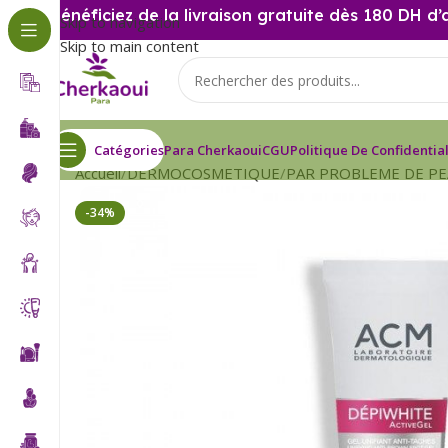
Bénéficiez de la livraison gratuite dès 180 DH d’
Skip to navigation
Skip to main content
Catégories
Para Cherkaoui
CGU
Politique De Confidential
Accueil
DERMOCOSMETIQUE
PAR PROBLEME DE P
-34%