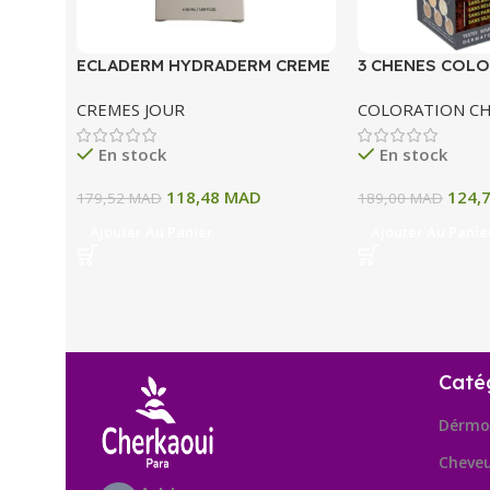
ECLADERM HYDRADERM CREME
3 CHENES COLO
HYDRATANTE INTENSE 72H 50
COLORATION P
CREMES JOUR
COLORATION C
ML
A BLOND CLAIR
En stock
En stock
118,48
MAD
124,
179,52
MAD
189,00
MAD
Ajouter Au Panier
Ajouter Au Panie
Caté
Dérmo
Cheve