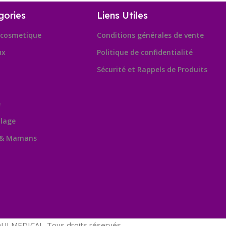
gories
Liens Utiles
cosmetique
Conditions générales de vente
ux
Politique de confidentialité
Sécurité et Rappels de Produits
e
lage
 & Mamans
Leafl
OpenSt
contribu
I MEDICAL. Tous droits réservés.