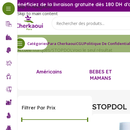
Bénéficiez de la livraison gratuite dès 180 DH d’
Skip to navigation
Skip to main content
Catégories
Para Cherkaoui
CGU
Politique De Confidential
Accueil
Marques
STOPDOL
Voici le seul résultat
Américains
BEBES ET
MAMANS
STOPDOL
Filtrer Par Prix