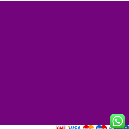
+
−
et
|
©
reetMap
tors