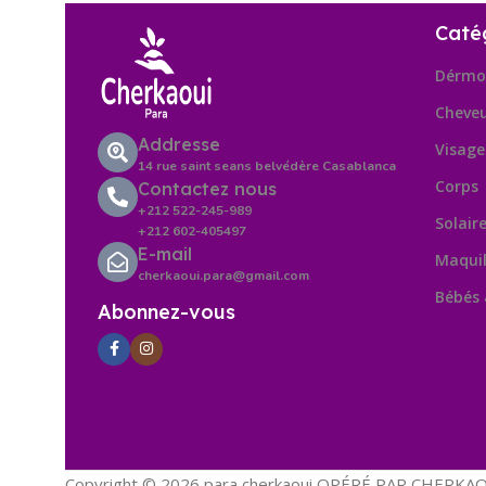
Caté
Dérmo
Cheve
Addresse
Visage
14 rue saint seans belvédère Casablanca
Corps
Contactez nous
+212 522-245-989
Solair
+212 602-405497
E-mail
Maquil
cherkaoui.para@gmail.com
Bébés
Abonnez-vous
Copyright © 2026 para cherkaoui OPÉRÉ PAR CHERKAOU