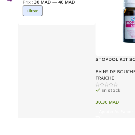
Prix :
30 MAD
—
40 MAD
Filtrer
STOPDOL KIT S
POUR APPLICATI
BAINS DE BOUCHE
ML
FRAICHE
En stock
30,30
MAD
Ajouter Au Panier