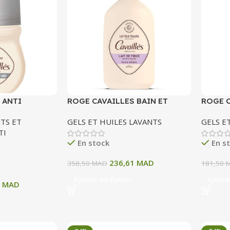
 ANTI
ROGE CAVAILLES BAIN ET
ROGE C
TENSE LP 48 H
DOUCHE HYDRATANT LAIT
DOUCHE
TS ET
GELS ET HUILES LAVANTS
GELS E
FIGUE BIO 1 LITRE
TI
En stock
En s
236,61
MAD
358,50
MAD
181,50
Ajouter Au Panier
Ajoute
1
MAD