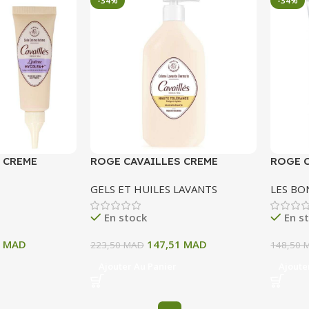
-34%
-34%
 CREME
ROGE CAVAILLES CREME
ROGE C
TE MYCOLEA+
LAVANTE DERMATO HAUTE
DOUCE
GELS ET HUILES LAVANTS
LES BO
TOLERANCE 500 ML
En stock
En s
9
MAD
147,51
MAD
223,50
MAD
148,50
Ajouter Au Panier
Ajoute