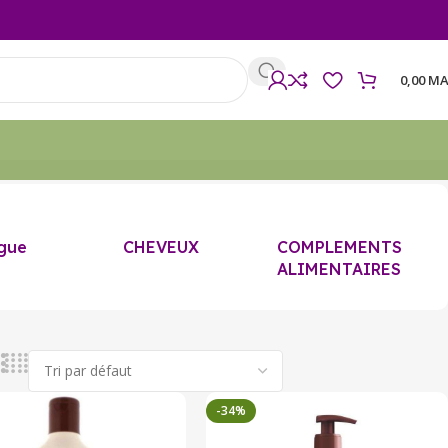
0,00
MA
gue
CHEVEUX
COMPLEMENTS
ALIMENTAIRES
-34%