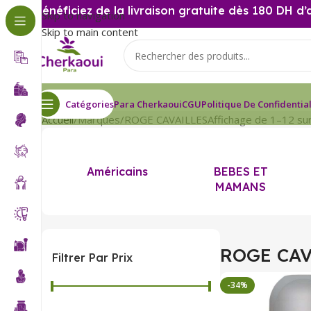
Bénéficiez de la livraison gratuite dès 180 DH d’
Skip to navigation
Skip to main content
Catégories
Para Cherkaoui
CGU
Politique De Confidential
Accueil
Marques
ROGE CAVAILLES
Affichage de 1–12 sur
Américains
BEBES ET
MAMANS
ROGE CAV
Filtrer Par Prix
-34%