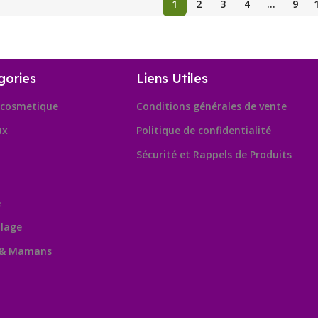
1
2
3
4
…
9
gories
Liens Utiles
cosmetique
Conditions générales de vente
ux
Politique de confidentialité
Sécurité et Rappels de Produits
e
lage
 & Mamans