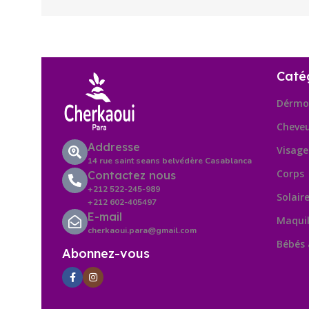
Caté
Dérmo
Cheve
Addresse
Visage
14 rue saint seans belvédère Casablanca
Corps
Contactez nous
+212 522-245-989
Solair
+212 602-405497
E-mail
Maquil
cherkaoui.para@gmail.com
Bébés
Abonnez-vous