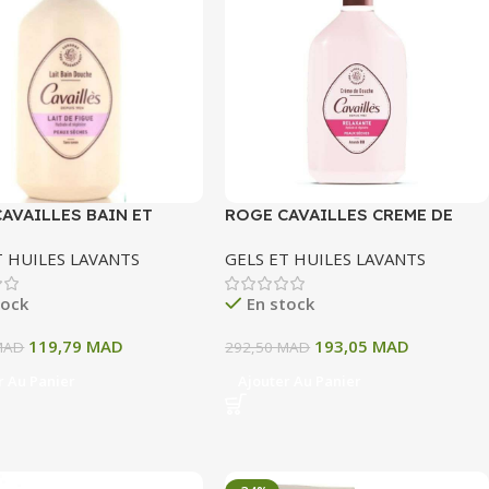
AVAILLES BAIN ET
ROGE CAVAILLES CREME DE
 LAIT DE FIGUE 400 ML
DOUCHE BEURRE D’AMANDE ET
T HUILES LAVANTS
GELS ET HUILES LAVANTS
ROSE 750 ML
tock
En stock
119,79
MAD
193,05
MAD
MAD
292,50
MAD
r Au Panier
Ajouter Au Panier