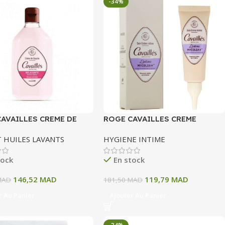
-34%
AVAILLES CREME DE
ROGE CAVAILLES CREME
E RELAXANTE AMANDE
INTIME APAISANTE MYCOLEA+
T HUILES LAVANTS
HYGIENE INTIME
 ROSE 250 ML
50ML
tock
En stock
146,52
MAD
119,79
MAD
MAD
181,50
MAD
r Au Panier
Ajouter Au Panier