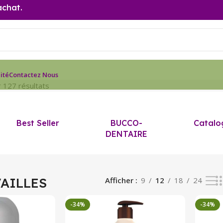
achat.
ité
Contactez Nous
 127 résultats
Best Seller
BUCCO-
Catalo
DENTAIRE
AILLES
Afficher
9
12
18
24
-34%
-34%