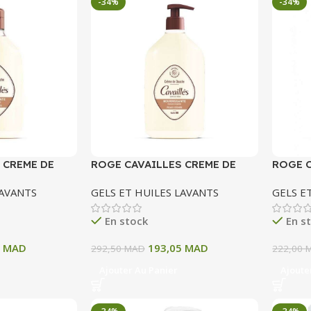
-34%
-34%
 CREME DE
ROGE CAVAILLES CREME DE
ROGE C
SSANTE 250
DOUCHE NOURRISSANTE
DOUCH
LAVANTS
GELS ET HUILES LAVANTS
GELS E
BEURRE DE KARITE ET
BIO ET
MAGNOLIA 750 ML
En stock
En s
1
MAD
193,05
MAD
292,50
MAD
222,00
Ajouter Au Panier
Ajoute