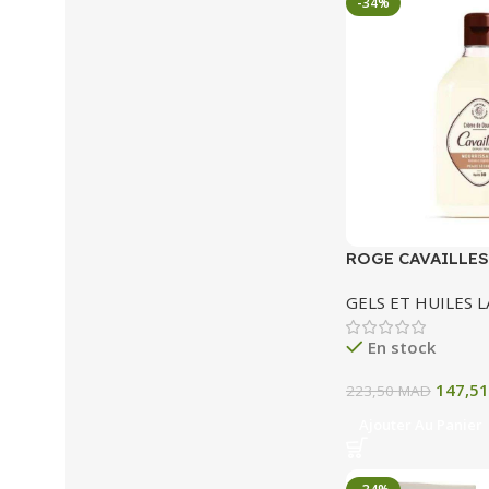
-34%
ROGE CAVAILLES
DOUCHE NOURRI
GELS ET HUILES 
ML
En stock
147,5
223,50
MAD
Ajouter Au Panier