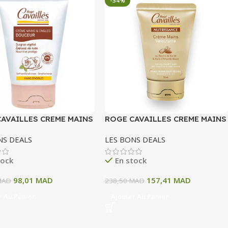
-34%
AVAILLES CREME MAINS
ROGE CAVAILLES CREME MAINS
UR 50ML
VELOUTANTE 50ML
NS DEALS
LES BONS DEALS
tock
En stock
98,01
MAD
157,41
MAD
MAD
238,50
MAD
r Au Panier
Ajouter Au Panier