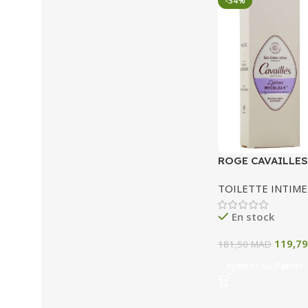
-34%
ROGE CAVAILLES
INTIME APAISAN
TOILETTE INTIME
50ML
En stock
119,7
181,50
MAD
Ajouter Au Panier