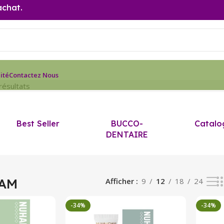
achat.
ité
Contactez Nous
résultats
Best Seller
BUCCO-
Catalo
DENTAIRE
AM
Afficher
9
12
18
24
-34%
-34%