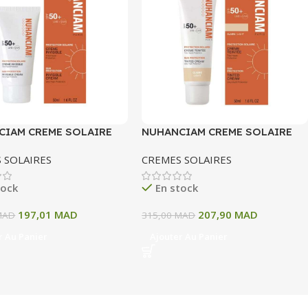
CIAM CREME SOLAIRE
NUHANCIAM CREME SOLAIRE
BLE SPF 50+ 50ML
TEINTEE CLAIR SPF 50+ 50ML
 SOLAIRES
CREMES SOLAIRES
tock
En stock
197,01
MAD
207,90
MAD
MAD
315,00
MAD
r Au Panier
Ajouter Au Panier