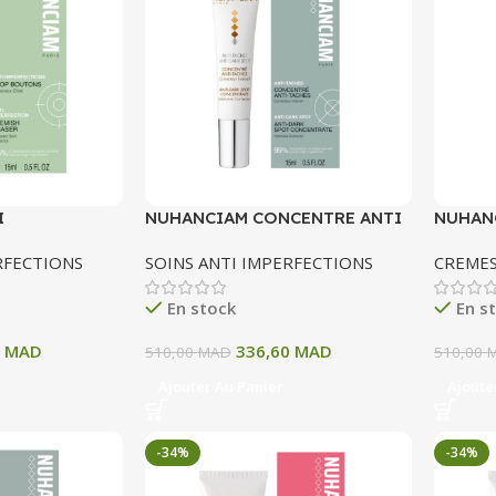
I
NUHANCIAM CONCENTRE ANTI
NUHAN
 STOP
TACHES 15 ML
TACHES
RFECTIONS
SOINS ANTI IMPERFECTIONS
CREME
En stock
En s
0
MAD
336,60
MAD
510,00
MAD
510,00
Ajouter Au Panier
Ajoute
-34%
-34%