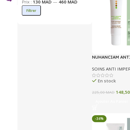
Prix :
130 MAD
—
460 MAD
Filtrer
NUHANCIAM ANT
IMPERFECTIONS
SOINS ANTI IMPE
BOUTONS 15ML
En stock
148,5
225,00
MAD
Ajouter Au Panier
-34%