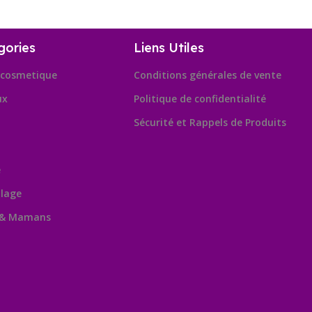
gories
Liens Utiles
cosmetique
Conditions générales de vente
ux
Politique de confidentialité
Sécurité et Rappels de Produits
e
lage
 & Mamans
Leafl
OpenSt