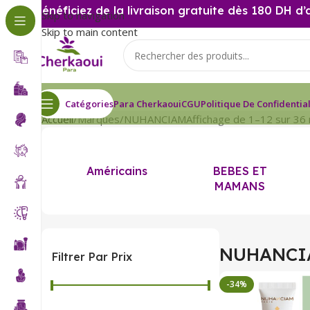
Bénéficiez de la livraison gratuite dès 180 DH d’
Skip to navigation
Skip to main content
Catégories
Para Cherkaoui
CGU
Politique De Confidential
Accueil
Marques
NUHANCIAM
Affichage de 1–12 sur 36 
Américains
BEBES ET
MAMANS
NUHANCI
Filtrer Par Prix
-34%