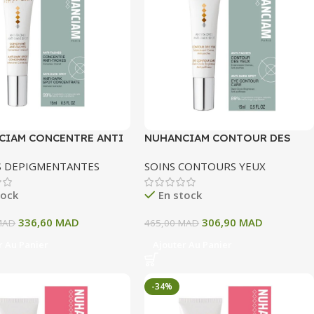
CIAM CONCENTRE ANTI
NUHANCIAM CONTOUR DES
 15 ML
YEUX 15 ML
S DEPIGMENTANTES
SOINS CONTOURS YEUX
tock
En stock
336,60
MAD
306,90
MAD
MAD
465,00
MAD
r Au Panier
Ajouter Au Panier
-34%