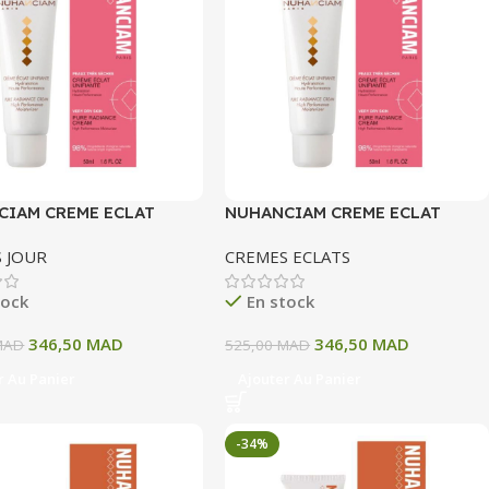
CIAM CREME ECLAT
NUHANCIAM CREME ECLAT
NTE 50ML
UNIFIANTE 50ML
 JOUR
CREMES ECLATS
tock
En stock
346,50
MAD
346,50
MAD
MAD
525,00
MAD
r Au Panier
Ajouter Au Panier
-34%