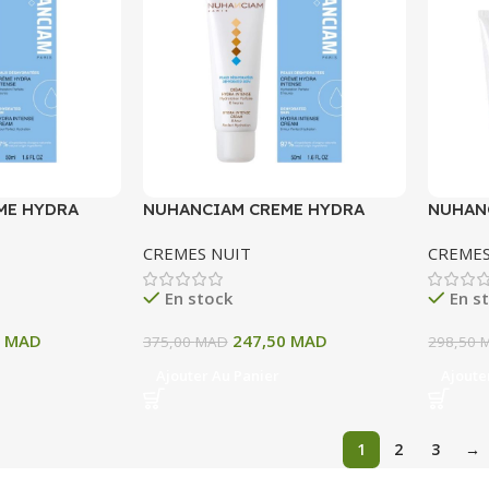
ME HYDRA
NUHANCIAM CREME HYDRA
NUHAN
INTENSE 50 ML
INVISI
CREMES NUIT
CREMES
En stock
En s
0
MAD
247,50
MAD
375,00
MAD
298,50
Ajouter Au Panier
Ajoute
1
2
3
→