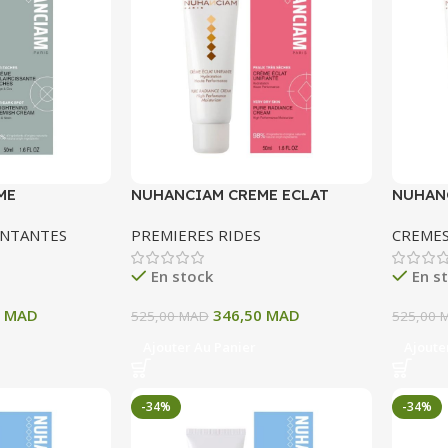
ME
NUHANCIAM CREME ECLAT
NUHAN
 TACHES 50ML
UNIFIANTE 50ML
UNIFIA
ENTANTES
PREMIERES RIDES
CREMES
En stock
En s
0
MAD
346,50
MAD
525,00
MAD
525,00
Ajouter Au Panier
Ajoute
-34%
-34%