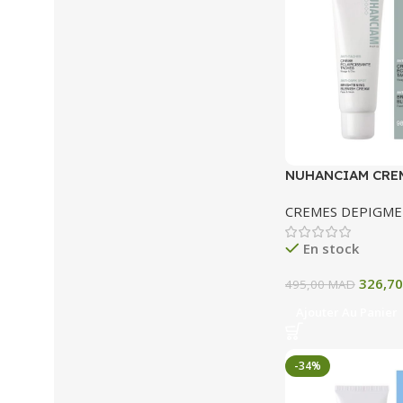
NUHANCIAM CRE
ECLAIRCISSANTE
CREMES DEPIGM
En stock
326,7
495,00
MAD
Ajouter Au Panier
-34%