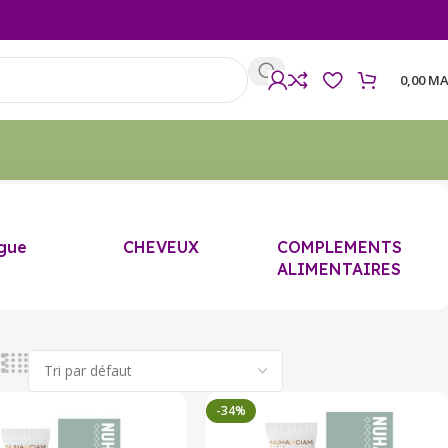
0,00
MA
gue
CHEVEUX
COMPLEMENTS
ALIMENTAIRES
-34%