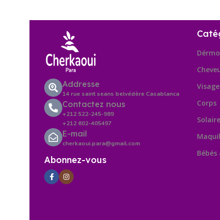
Caté
Dérmo
Cheve
Addresse
Visage
14 rue saint seans belvédère Casablanca
Corps
Contactez nous
+212 522-245-989
Solair
+212 602-405497
E-mail
Maquil
cherkaoui.para@gmail.com
Bébés
Abonnez-vous