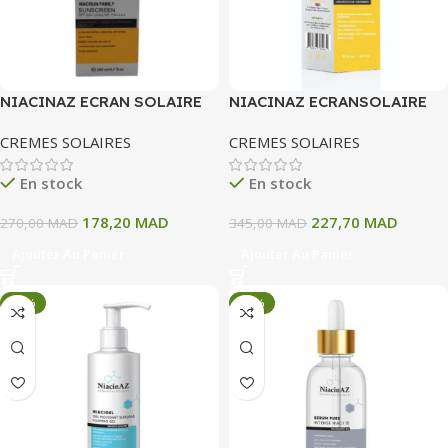
NIACINAZ ECRAN SOLAIRE
NIACINAZ ECRANSOLAIRE
SPF50+ NIACISUN FAMILY
NIACISUN INVISIBLE SPF
CREMES SOLAIRES
CREMES SOLAIRES
UVA UVB PA++++ 200ML
50+ 50 ML
En stock
En stock
178,20
MAD
227,70
MAD
270,00
MAD
345,00
MAD
Ajouter Au Panier
Ajouter Au Panier
-34%
-34%