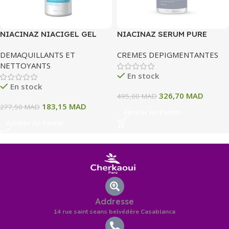
NIACINAZ NIACIGEL GEL
NIACINAZ SERUM PURE
MOUSSANT 400ML
INTENSE NIACINAMIDE 15%
DEMAQUILLANTS ET
CREMES DEPIGMENTANTES
30 ML
NETTOYANTS
En stock
En stock
326,70
MAD
495,00
MAD
183,15
MAD
277,50
MAD
Ajouter Au Panier
Ajouter Au Panier
Addresse
14 rue saint seans belvédère Casablanca