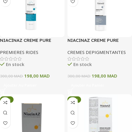
NIACINAZ CREME PURE
NIACINAZ CREME PURE
NIACIHYAL++ 30ML
NIACINAMIDE 10% 50 ML
PREMIERES RIDES
CREMES DEPIGMENTANTES
En stock
En stock
198,00
MAD
198,00
MAD
300,00
MAD
300,00
MAD
Ajouter Au Panier
Ajouter Au Panier
-34%
-34%