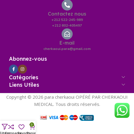
Contactez nous
+212 522-245-989
+212 602-405497
E-mail
cherkaoui.para@gmail.com
Abonnez-vous
Catégories
Liens Utiles
Copyright © 2026 para cherkaoui OPÉRÉ PAR CHERKAOUI
MEDICAL. Tous droits réservés.
0
Filters
Comparer
Panier