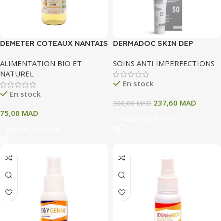
DEMETER COTEAUX NANTAIS
DERMADOC SKIN DEP
VINAIGRE DE CIDRE 75CL
CONCENTRE ANTI
ALIMENTATION BIO ET
SOINS ANTI IMPERFECTIONS
IMPERFECTION 40 ML
NATUREL
En stock
En stock
237,60
MAD
360,00
MAD
75,00
MAD
Ajouter Au Panier
Ajouter Au Panier