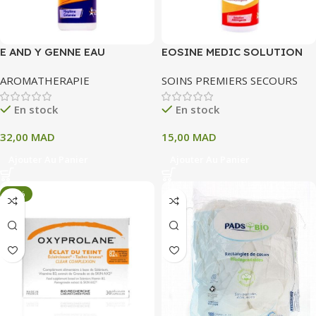
E AND Y GENNE EAU
EOSINE MEDIC SOLUTION
OXYGENEE 10 V HYGIENE
ASTRINGENTE
AROMATHERAPIE
SOINS PREMIERS SECOURS
CUTANEE 60 ML
En stock
En stock
32,00
MAD
15,00
MAD
Ajouter Au Panier
Ajouter Au Panier
-34%