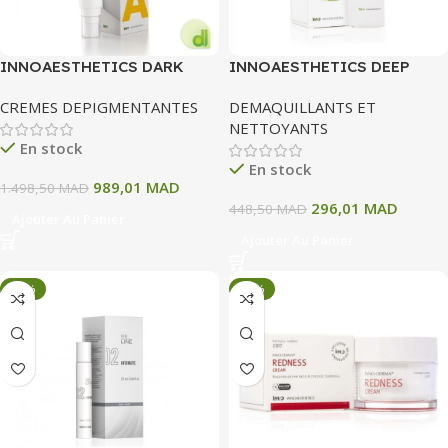
INNOAESTHETICS DARK
INNOAESTHETICS DEEP
SPOT ERASER
CLEANSER 200ML
CREMES DEPIGMENTANTES
DEMAQUILLANTS ET
NETTOYANTS
En stock
En stock
989,01
MAD
1.498,50
MAD
296,01
MAD
448,50
MAD
Ajouter Au Panier
Ajouter Au Panier
-33%
-34%