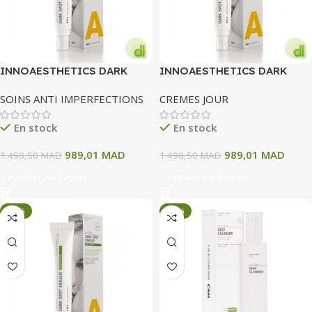
INNOAESTHETICS DARK
INNOAESTHETICS DARK
SPOT ERASER
SPOT ERASER
SOINS ANTI IMPERFECTIONS
CREMES JOUR
En stock
En stock
989,01
MAD
989,01
MAD
1.498,50
MAD
1.498,50
MAD
Ajouter Au Panier
Ajouter Au Panier
-34%
-34%