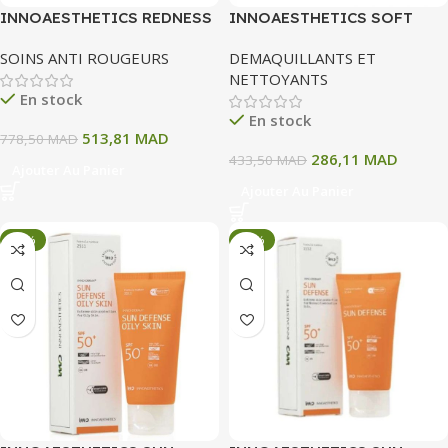
INNOAESTHETICS REDNESS
INNOAESTHETICS SOFT
CREME 50 G
CLEANSER 200ML
SOINS ANTI ROUGEURS
DEMAQUILLANTS ET
NETTOYANTS
En stock
En stock
513,81
MAD
778,50
MAD
286,11
MAD
433,50
MAD
Ajouter Au Panier
Ajouter Au Panier
-34%
-34%