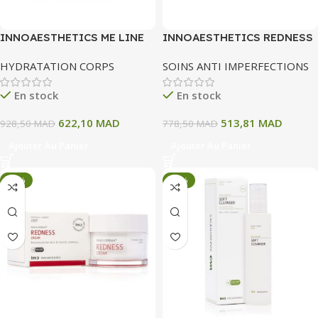
INNOAESTHETICS ME LINE
INNOAESTHETICS REDNESS
02 INTIMATE
CREME 50 G
HYDRATATION CORPS
SOINS ANTI IMPERFECTIONS
En stock
En stock
622,10
MAD
513,81
MAD
928,50
MAD
778,50
MAD
Ajouter Au Panier
Ajouter Au Panier
-34%
-34%