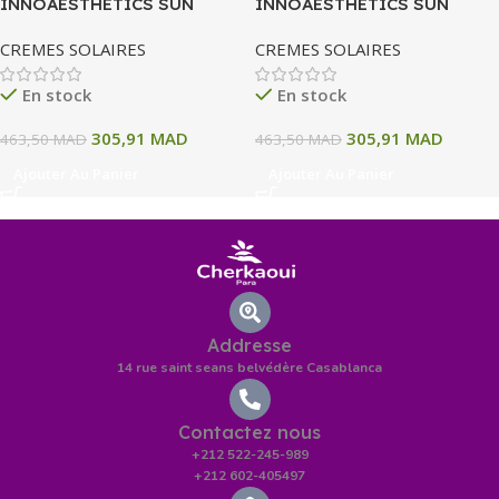
INNOAESTHETICS SUN
INNOAESTHETICS SUN
DEFENCE OILY SKIN SPF 50+
DEFENCE SPF 50+ 60ML
CREMES SOLAIRES
CREMES SOLAIRES
En stock
En stock
305,91
MAD
305,91
MAD
463,50
MAD
463,50
MAD
Ajouter Au Panier
Ajouter Au Panier
Addresse
14 rue saint seans belvédère Casablanca
Contactez nous
+212 522-245-989
+212 602-405497