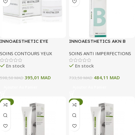
INNOAESTHETIC EYE
INNOAESTHETICS AKN B
REVITALIZER 15G
PURIFIER GEL NUIT
SOINS CONTOURS YEUX
SOINS ANTI IMPERFECTIONS
En stock
En stock
395,01
MAD
484,11
MAD
598,50
MAD
733,50
MAD
Ajouter Au Panier
Ajouter Au Panier
-34%
-34%