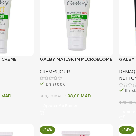
 CREME
GALBY MATISKIN MICROBIOME
GALBY 
E 50 ML
TECH CREME MATIFIANTE
D’ANES
CREMES JOUR
DEMAQU
SEBOREGULATRICE 50 ML
NETTO
En stock
En s
5
MAD
198,00
MAD
300,00
MAD
120,00
Ajouter Au Panier
Ajoute
-34%
-34%