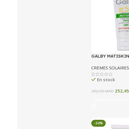
GALBY MATISKIN
SOLAIRE TEINTE
CREMES SOLAIRES
En stock
252,4
382,50
MAD
Ajouter Au Panier
-34%