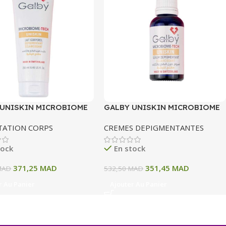
 UNISKIN MICROBIOME
GALBY UNISKIN MICROBIOME
LAIT CORPOREL
TECH SERUM DEPIGMENTANT
TATION CORPS
CREMES DEPIGMENTANTES
MENTANT
ECLAIRCISSANT 30 ML
CISSANT 250 ML
tock
En stock
371,25
MAD
351,45
MAD
MAD
532,50
MAD
r Au Panier
Ajouter Au Panier