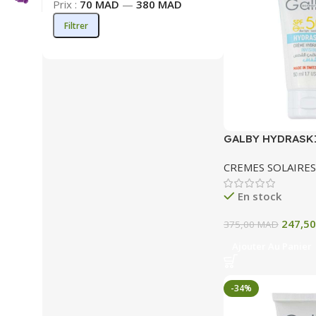
Prix :
70 MAD
—
380 MAD
Filtrer
GALBY HYDRASK
SOLAIRE INVISI
CREMES SOLAIRES
En stock
247,5
375,00
MAD
Ajouter Au Panier
-34%