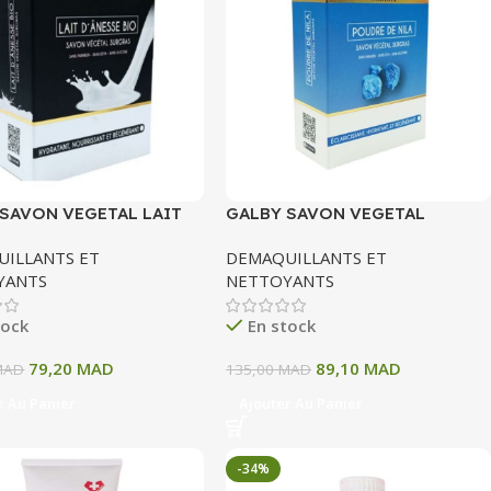
SAVON VEGETAL LAIT
GALBY SAVON VEGETAL
SE BIO 100G
SURGRAS POUDRE DE NILA
ILLANTS ET
DEMAQUILLANTS ET
100G
YANTS
NETTOYANTS
tock
En stock
79,20
MAD
89,10
MAD
MAD
135,00
MAD
r Au Panier
Ajouter Au Panier
-34%