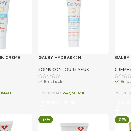
IN CREME
GALBY HYDRASKIN
GALBY
BLE 50ML
MICROBIOME TECH CREME
MICRO
SOINS CONTOURS YEUX
CREMES
CONTOUR DES YEUX 3 EN 1 15
HYDRA
ML
ABSOL
En stock
En s
0
MAD
247,50
MAD
375,00
MAD
255,00
Ajouter Au Panier
Ajoute
-34%
-34%