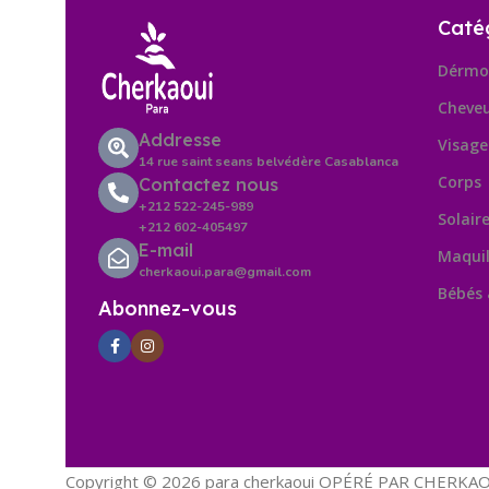
Caté
Dérmo
Cheve
Addresse
Visage
14 rue saint seans belvédère Casablanca
Corps
Contactez nous
+212 522-245-989
Solair
+212 602-405497
E-mail
Maquil
cherkaoui.para@gmail.com
Bébés
Abonnez-vous
Copyright © 2026 para cherkaoui OPÉRÉ PAR CHERKAOU