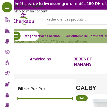
Bénéficiez de la livraison gratuite dès 180 DH d’
Skip to navigation
Skip to main content
Catégories
Para Cherkaoui
CGU
Politique De Confidential
Accueil
Marques
GALBY
12 résultats affichés
Américains
BEBES ET
MAMANS
GALBY
Filtrer Par Prix
-34%