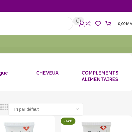
0,00
MA
gue
CHEVEUX
COMPLEMENTS
ALIMENTAIRES
-34%