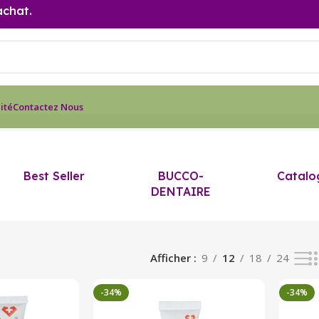
achat.
ité
Contactez Nous
Best Seller
BUCCO-
Catalo
DENTAIRE
Afficher
9
12
18
24
-34%
-34%