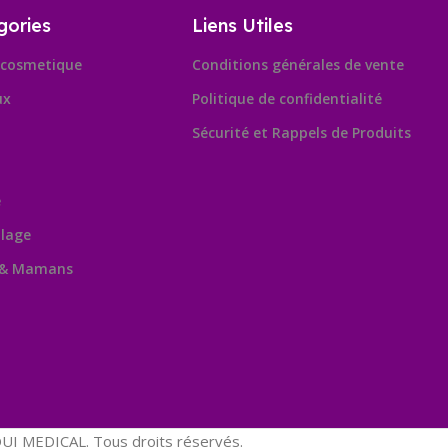
gories
Liens Utiles
cosmetique
Conditions générales de vente
ux
Politique de confidentialité
Sécurité et Rappels de Produits
e
lage
 & Mamans
Leafl
OpenSt
contribu
I MEDICAL. Tous droits réservés.