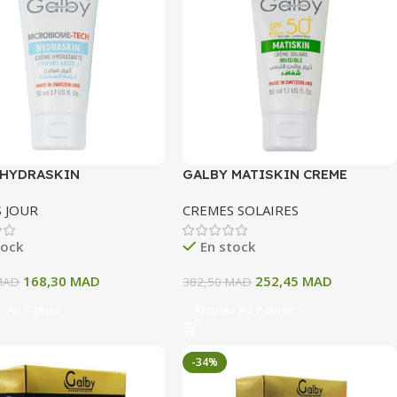
 HYDRASKIN
GALBY MATISKIN CREME
BIOME TECH CREME
SOLAIRE INVISIBLE 50 ML
 JOUR
CREMES SOLAIRES
TANTE CONFORT
U 50ML
tock
En stock
168,30
MAD
252,45
MAD
MAD
382,50
MAD
r Au Panier
Ajouter Au Panier
-34%