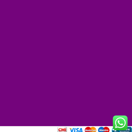
+
−
et
|
©
reetMap
tors