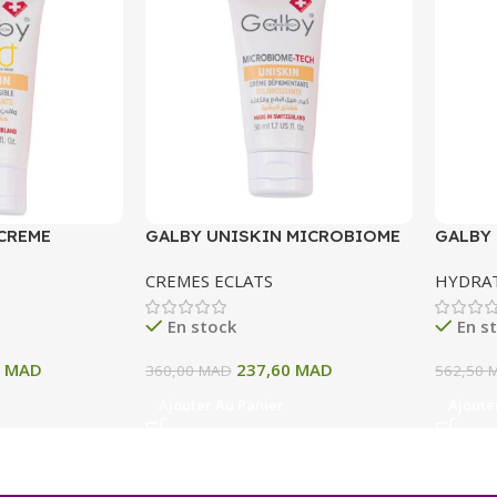
CREME
GALBY UNISKIN MICROBIOME
GALBY
BLE
TECH CREME DEPIGMENTANTE
TECH 
CREMES ECLATS
HYDRA
 SPF50+ 50 ML
ECLAIRCISSANTE 50 ML
DEPIG
ECLAIR
En stock
En s
0
MAD
237,60
MAD
360,00
MAD
562,50
Ajouter Au Panier
Ajoute