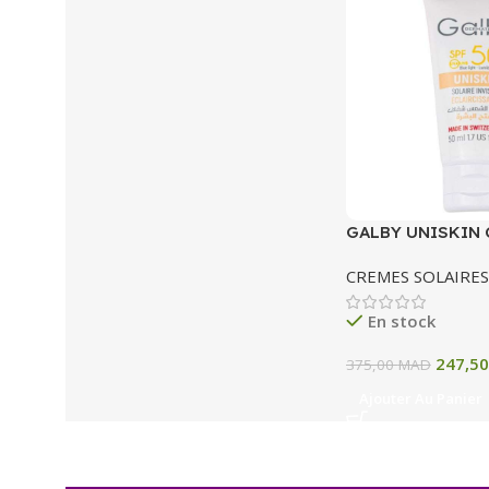
GALBY UNISKIN 
SOLAIRE INVISI
CREMES SOLAIRES
ECLAIRCISSANTE
En stock
247,5
375,00
MAD
Ajouter Au Panier