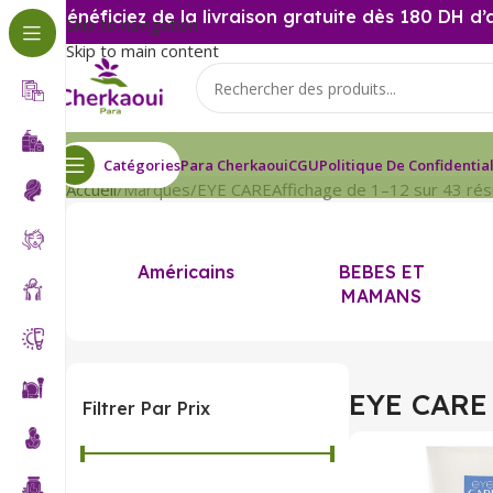
Bénéficiez de la livraison gratuite dès 180 DH d’
Skip to navigation
Skip to main content
Catégories
Para Cherkaoui
CGU
Politique De Confidential
Accueil
Marques
EYE CARE
Affichage de 1–12 sur 43 rés
Américains
BEBES ET
MAMANS
EYE CARE
Filtrer Par Prix