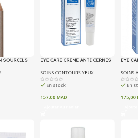
N SOURCILS
EYE CARE CREME ANTI CERNES
EYE CA
CONTOUR DES YEUX 10 G
ROUGE
S
SOINS CONTOURS YEUX
SOINS 
En stock
En s
157,00
MAD
175,00
Ajouter Au Panier
Ajoute