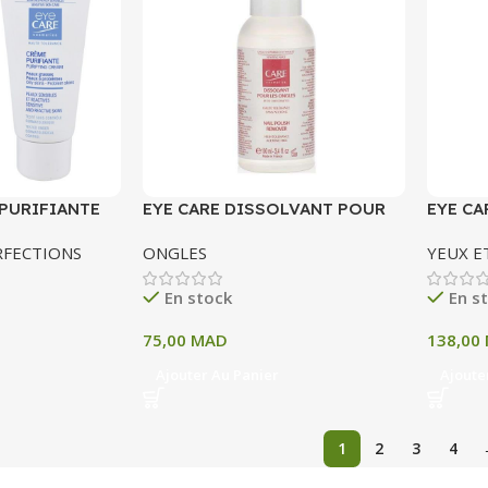
 PURIFIANTE
EYE CARE DISSOLVANT POUR
EYE CA
LES ONGLES 100 ML
NOIR 3
RFECTIONS
ONGLES
YEUX E
En stock
En s
75,00
MAD
138,00
Ajouter Au Panier
Ajoute
1
2
3
4