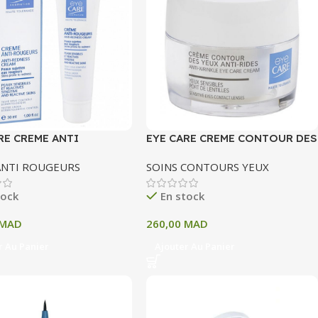
RE CREME ANTI
EYE CARE CREME CONTOUR DES
UR 30 ML
YEUX ANTI RIDES 15 ML
ANTI ROUGEURS
SOINS CONTOURS YEUX
tock
En stock
MAD
260,00
MAD
r Au Panier
Ajouter Au Panier