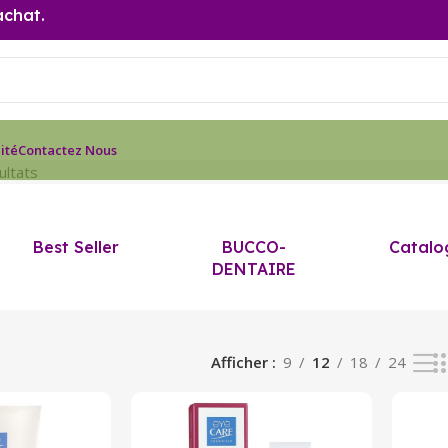
achat.
ité
Contactez Nous
ultats
Best Seller
BUCCO-
Catalo
DENTAIRE
Afficher
9
12
18
24