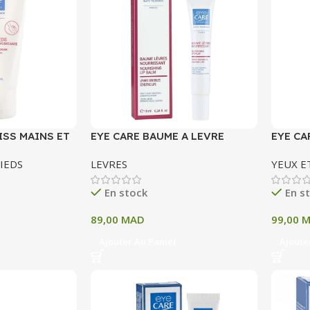
ISS MAINS ET
EYE CARE BAUME A LEVRE
EYE CA
TRI
NOURRISSANT LEVRES
BRUN F
IEDS
LEVRES
YEUX E
ML
SENSIBLES 10 ML
En stock
En s
89,00
MAD
99,00
M
Ajouter Au Panier
Ajoute