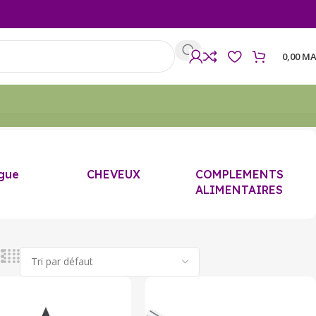
0,00
MA
gue
CHEVEUX
COMPLEMENTS
ALIMENTAIRES