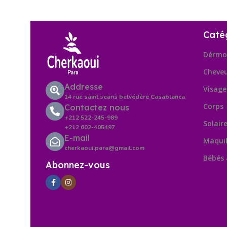
Caté
Dérmo
Cheve
Addresse
Visage
14 rue saint seans belvédère Casablanca
Corps
Contactez nous
+212 522-245-989
Solair
+212 602-405497
E-mail
Maquil
cherkaoui.para@gmail.com
Bébés
Abonnez-vous