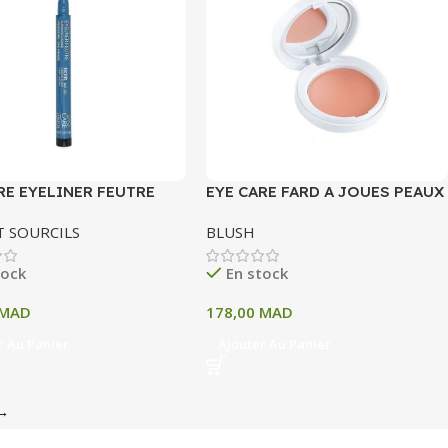
RE EYELINER FEUTRE
EYE CARE FARD A JOUES PEAUX
21
ET YEUX SENSIBLES 2.5 G
T SOURCILS
BLUSH
tock
En stock
MAD
178,00
MAD
r Au Panier
Ajouter Au Panier
→