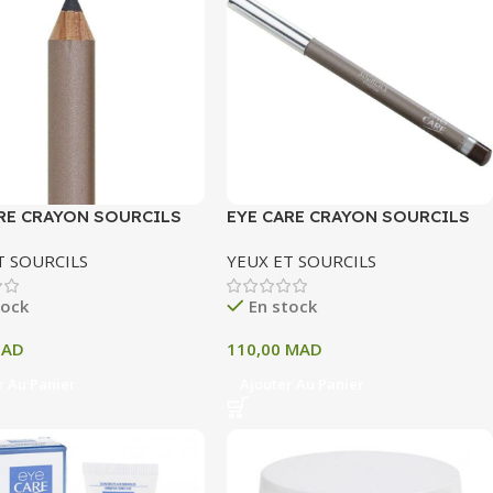
RE CRAYON SOURCILS
EYE CARE CRAYON SOURCILS
ONCE 033
NOISETTE 030
T SOURCILS
YEUX ET SOURCILS
tock
En stock
AD
110,00
MAD
r Au Panier
Ajouter Au Panier