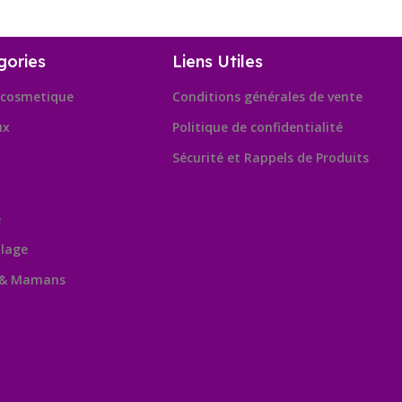
gories
Liens Utiles
cosmetique
Conditions générales de vente
ux
Politique de confidentialité
Sécurité et Rappels de Produits
e
lage
 & Mamans
Leafl
OpenSt