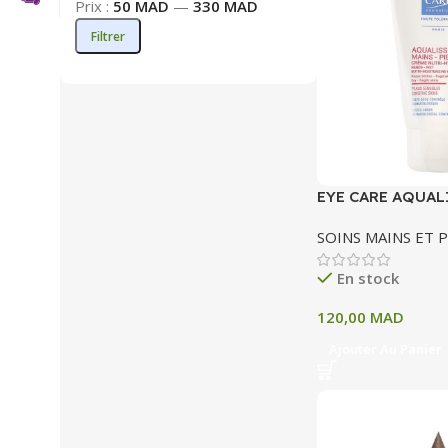
Prix :
50 MAD
—
330 MAD
Filtrer
EYE CARE AQUAL
PIEDS CREME NU
SOINS MAINS ET P
HYDRATANTE 50 
En stock
120,00
MAD
Ajouter Au Panier