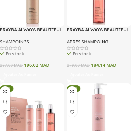
ERAYBA ALWAYS BEAUTIFUL
ERAYBA ALWAYS BEAUTIFUL
HAIR AYURVEDIC
HAIR COLOR CARE
SHAMPOINGS
APRES SHAMPOING
SHAMPOING 250 ML
CONDITIONNER 200 ML
En stock
En stock
196,02
MAD
184,14
MAD
297,00
MAD
279,00
MAD
Ajouter Au Panier
Ajouter Au Panier
-34%
-34%