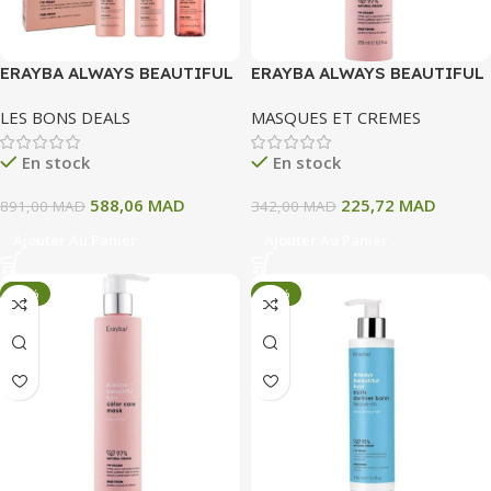
ERAYBA ALWAYS BEAUTIFUL
ERAYBA ALWAYS BEAUTIFUL
HAIR COLOR CARE GIFT BOX
HAIR COLOR CARE MASQUE
LES BONS DEALS
MASQUES ET CREMES
250 ML
En stock
En stock
588,06
MAD
225,72
MAD
891,00
MAD
342,00
MAD
Ajouter Au Panier
Ajouter Au Panier
-34%
-34%