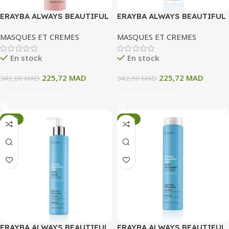
ERAYBA ALWAYS BEAUTIFUL
ERAYBA ALWAYS BEAUTIFUL
HAIR COLOR CARE MASQUE
HAIR CURLS BAUME
MASQUES ET CREMES
MASQUES ET CREMES
250 ML
DEFINISSEUR DE BOUCLE
150 ML
En stock
En stock
225,72
MAD
225,72
MAD
342,00
MAD
342,00
MAD
Ajouter Au Panier
Ajouter Au Panier
-34%
-34%
ERAYBA ALWAYS BEAUTIFUL
ERAYBA ALWAYS BEAUTIFUL