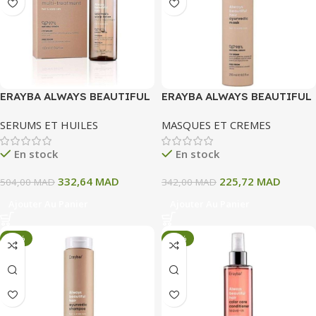
ERAYBA ALWAYS BEAUTIFUL
ERAYBA ALWAYS BEAUTIFUL
HAIR AYURVEDIC LOTION
HAIR AYURVEDIC MASQUE
SERUMS ET HUILES
MASQUES ET CREMES
POUR CUIR CHEVELU MULTI
250 ML
TRAITEMENT 100ML
En stock
En stock
332,64
MAD
225,72
MAD
504,00
MAD
342,00
MAD
Ajouter Au Panier
Ajouter Au Panier
-34%
-34%