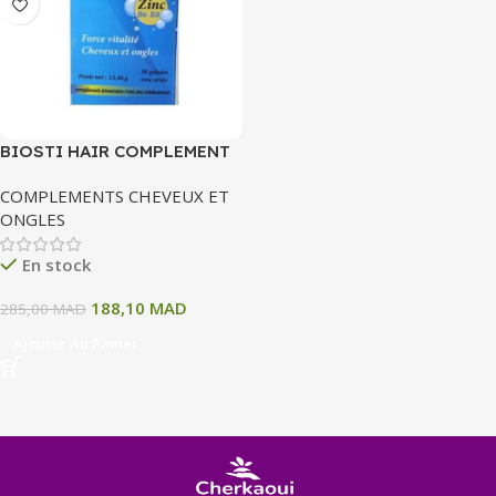
BIOSTI HAIR COMPLEMENT
ALIMENTAIRE CHEVEUX ET
COMPLEMENTS CHEVEUX ET
ONGLES 30 GELULES
ONGLES
En stock
188,10
MAD
285,00
MAD
Ajouter Au Panier