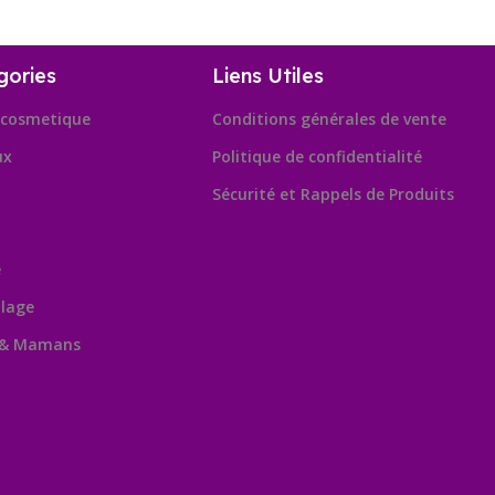
gories
Liens Utiles
cosmetique
Conditions générales de vente
ux
Politique de confidentialité
Sécurité et Rappels de Produits
e
lage
 & Mamans
Leafl
OpenSt