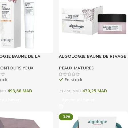
OGIE BAUME DE LA
ALGOLOGIE BAUME DE RIVAGE
’ILE 15 ML
50 ML
CONTOURS YEUX
PEAUX MATURES
tock
En stock
493,68
MAD
470,25
MAD
MAD
712,50
MAD
r Au Panier
Ajouter Au Panier
-34%