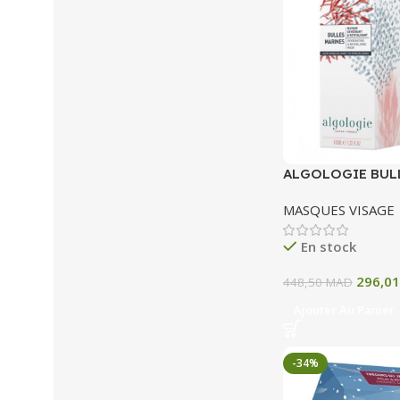
ALGOLOGIE BUL
MASQUE OXYGEN
MASQUES VISAGE
REVITALISANT 4
En stock
296,0
448,50
MAD
Ajouter Au Panier
-34%