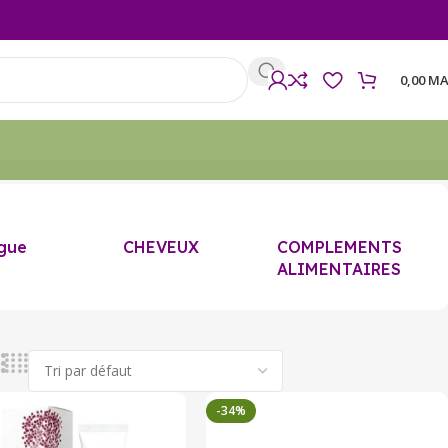
0,00
MA
gue
CHEVEUX
COMPLEMENTS
ALIMENTAIRES
-34%