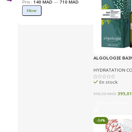
Prix :
140 MAD
—
710 MAD
Filtrer
ALGOLOGIE BAI
HUILE CORPS 12
HYDRATATION C
En stock
395,0
598,50
MAD
Ajouter Au Panier
-34%