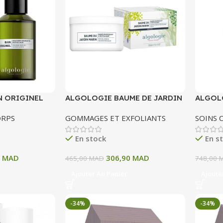
N ORIGINEL
ALGOLOGIE BAUME DE JARDIN
ALGOL
5ML
MARIN 150 ML
PRESQU
ORPS
GOMMAGES ET EXFOLIANTS
SOINS 
En stock
En s
1
MAD
306,90
MAD
465,00
MAD
748,00
Ajouter Au Panier
Ajoute
-34%
-34%