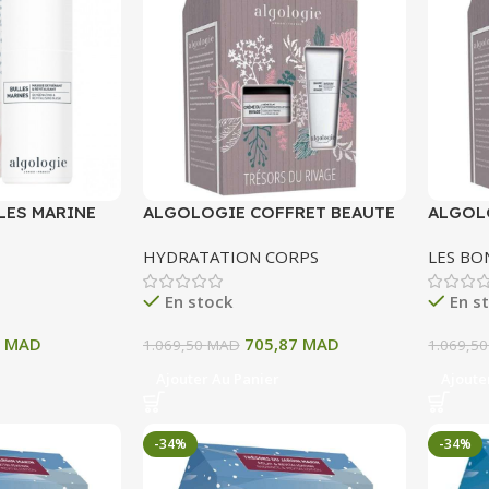
LES MARINE
ALGOLOGIE COFFRET BEAUTE
ALGOL
ANT ET
RIVAGE
RIVAG
HYDRATATION CORPS
LES BO
0 ML
En stock
En s
1
MAD
705,87
MAD
1.069,50
MAD
1.069,5
Ajouter Au Panier
Ajoute
-34%
-34%