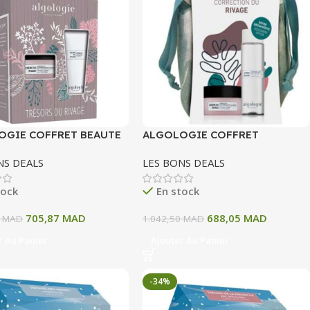
OGIE COFFRET BEAUTE
ALGOLOGIE COFFRET
E
CORRECTION DU RIVAGE
NS DEALS
LES BONS DEALS
tock
En stock
705,87
MAD
688,05
MAD
0
MAD
1.042,50
MAD
r Au Panier
Ajouter Au Panier
-34%