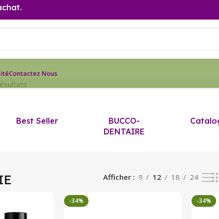
achat.
ité
Contactez Nous
ésultats
Best Seller
BUCCO-
Catalo
DENTAIRE
IE
Afficher
9
12
18
24
-34%
-34%