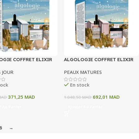
OGIE COFFRET ELIXIR
ALGOLOGIE COFFRET ELIXIR
GUES BOOSTER 30 ML
DU RIVAGE 30 ML + CREME DU
 JOUR
PEAUX MATURES
 DES VAGUES 50 ML
RIVAGE 50 ML
tock
En stock
371,25
MAD
692,01
MAD
MAD
1.048,50
MAD
r Au Panier
Ajouter Au Panier
6
→