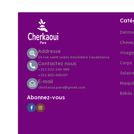
Caté
Dérmo
Cheve
Addresse
Visage
14 rue saint seans belvédère Casablanca
Corps
Contactez nous
+212 522-245-989
Solair
+212 602-405497
E-mail
Maquil
cherkaoui.para@gmail.com
Bébés
Abonnez-vous