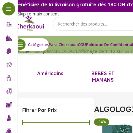
Bénéficiez de la livraison gratuite dès 180 DH d’
Skip to navigation
Skip to main content
Catégories
Para Cherkaoui
CGU
Politique De Confidential
Accueil
Marques
ALGOLOGIE
Affichage de 1–12 sur 63 r
Américains
BEBES ET
MAMANS
ALGOLOG
Filtrer Par Prix
-34%