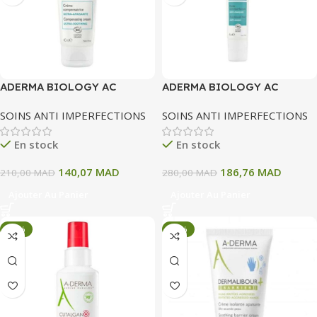
ADERMA BIOLOGY AC
ADERMA BIOLOGY AC
HYDRA CREME
PERFECT FLUIDE ANTI
SOINS ANTI IMPERFECTIONS
SOINS ANTI IMPERFECTIONS
COMPENSATRICE ULTRA
IMPERFECTIONS 40 ML
APAISANTE 40ML
En stock
En stock
140,07
MAD
186,76
MAD
210,00
MAD
280,00
MAD
Ajouter Au Panier
Ajouter Au Panier
-33%
-33%