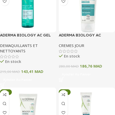
ADERMA BIOLOGY AC GEL
ADERMA BIOLOGY AC
MOUSSANT NETTOYANT
GLOBAL SOIN MATIFIANT
DEMAQUILLANTS ET
CREMES JOUR
PURIFIANT 200 ML
ANTI IMPERFECTIONS 40 ML
NETTOYANTS
En stock
En stock
186,76
MAD
280,00
MAD
143,41
MAD
215,00
MAD
Ajouter Au Panier
Ajouter Au Panier
-33%
-33%