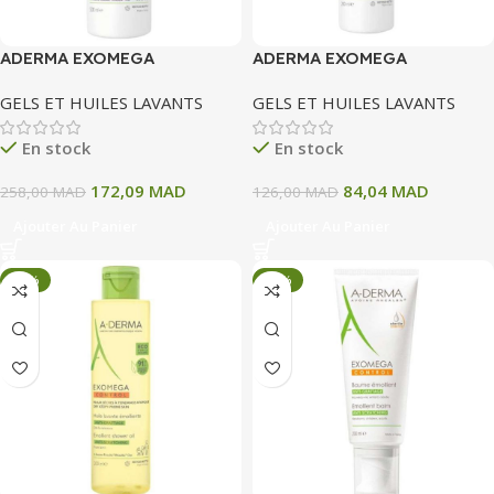
ADERMA EXOMEGA
ADERMA EXOMEGA
CONTROL GEL MOUSSANT
CONTROL GEL MOUSSANT
GELS ET HUILES LAVANTS
GELS ET HUILES LAVANTS
EMOLLIENT ANTI GRATTAGE
EMOLLIENT VISAGE CORPS
500 ML
200 ML
En stock
En stock
172,09
MAD
84,04
MAD
258,00
MAD
126,00
MAD
Ajouter Au Panier
Ajouter Au Panier
-33%
-33%