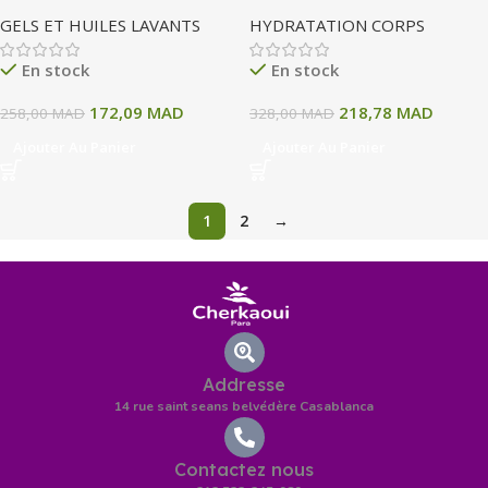
CONTROLE HUILE LAVANTE
CONTROLE LAIT EMOLLIENT
GELS ET HUILES LAVANTS
HYDRATATION CORPS
EMOLLIENTE 500 ML
200 ML
En stock
En stock
172,09
MAD
218,78
MAD
258,00
MAD
328,00
MAD
Ajouter Au Panier
Ajouter Au Panier
1
2
→
Addresse
14 rue saint seans belvédère Casablanca
Contactez nous