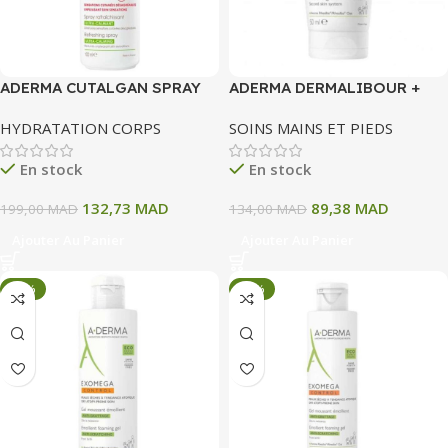
ADERMA CUTALGAN SPRAY
ADERMA DERMALIBOUR +
RAFRAICHISSANT ULTRA
BARRIER CREME ISOLANTE
HYDRATATION CORPS
SOINS MAINS ET PIEDS
CALMANT 100 ML
MAINS IRRITEES 50 ML
En stock
En stock
132,73
MAD
89,38
MAD
199,00
MAD
134,00
MAD
Ajouter Au Panier
Ajouter Au Panier
-33%
-33%