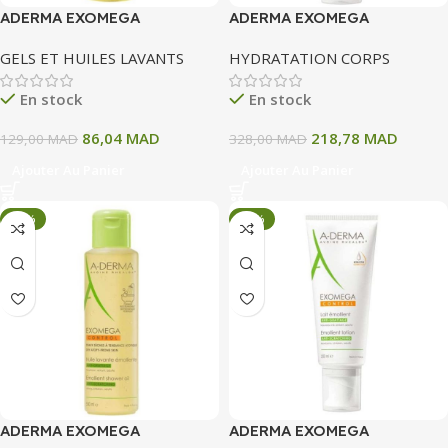
ADERMA EXOMEGA
ADERMA EXOMEGA
CONTROL HUILE LAVANTE
CONTROLE BAUME
GELS ET HUILES LAVANTS
HYDRATATION CORPS
EMOLLIENTE ANTI
EMOLLIENT ANTI GRATTAGE
GRATTAGE 200 ML
200ML
En stock
En stock
86,04
MAD
218,78
MAD
129,00
MAD
328,00
MAD
Ajouter Au Panier
Ajouter Au Panier
-33%
-33%
ADERMA EXOMEGA
ADERMA EXOMEGA