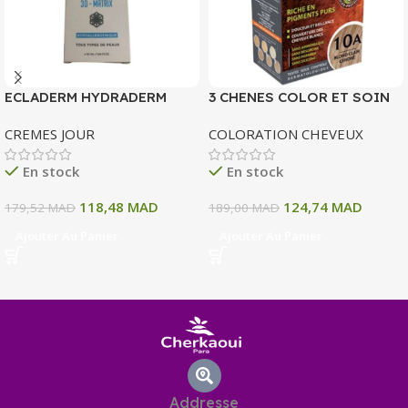
ECLADERM HYDRADERM
3 CHENES COLOR ET SOIN
CREME HYDRATANTE
COLORATION PERMANENTE
CREMES JOUR
COLORATION CHEVEUX
INTENSE 72H 50 ML
10 A BLOND CLAIR CENDRE
135 ML
En stock
En stock
118,48
MAD
124,74
MAD
179,52
MAD
189,00
MAD
Ajouter Au Panier
Ajouter Au Panier
Addresse