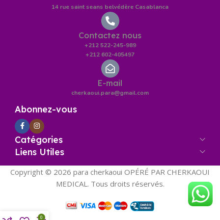
14 rue saint seans belvédère Casablanca
Contactez nous
+212 522-245-989
+212 602-405497
E-mail
cherkaoui.para@gmail.com
Abonnez-vous
Catégories
Liens Utiles
Copyright © 2026 para cherkaoui OPÉRÉ PAR CHERKAOUI
MEDICAL. Tous droits réservés.
0