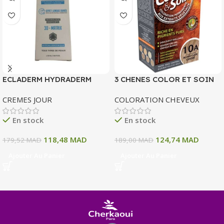
ECLADERM HYDRADERM
3 CHENES COLOR ET SOIN
CREME HYDRATANTE
COLORATION PERMANENTE
CREMES JOUR
COLORATION CHEVEUX
INTENSE 72H 50 ML
10 A BLOND CLAIR CENDRE
135 ML
En stock
En stock
118,48
MAD
124,74
MAD
179,52
MAD
189,00
MAD
Ajouter Au Panier
Ajouter Au Panier